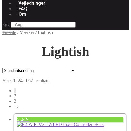
Vejledninger
FAQ
Om
Søg
Forside
/
Mærker
/
Lightish
Lightish
Viser 1–24 af 62 resultater
1
2
3
→
5-24V