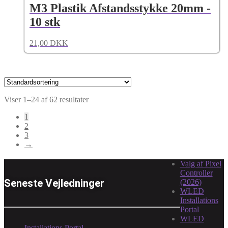
M3 Plastik Afstandsstykke 20mm -
10 stk
21,00
DKK
Viser 1–24 af 62 resultater
1
2
3
→
Valg af Pixel
Controller
Seneste Vejledninger
(2026)
WLED
Installations
Portal
WLED
Installations Portal