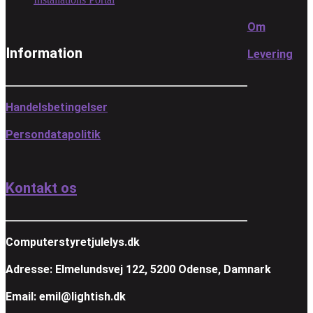
Om
Information
Levering
Handelsbetingelser
Persondatapolitik
Kontakt os
Computerstyretjulelys.dk
Adresse: Elmelundsvej 122, 5200 Odense, Damnark
Email: emil@lightish.dk