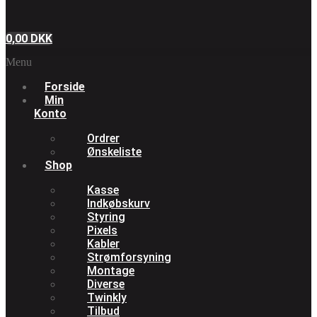
0,00
DKK
Menu
Forside
Min
Konto
Ordrer
Ønskeliste
Shop
Kasse
Indkøbskurv
Styring
Pixels
Kabler
Strømforsyning
Montage
Diverse
Twinkly
Tilbud