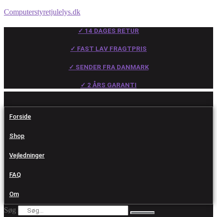
Computerstyretjulelys.dk
✓ 14 DAGES RETUR
✓ FAST LAV FRAGTPRIS
✓ SENDER FRA DANMARK
✓ 2 ÅRS GARANTI
Forside
Shop
Vejledninger
FAQ
Om
Søg