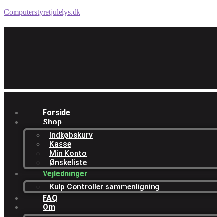
Computerstyretjulelys.dk
Forside
Shop
Indkøbskurv
Kasse
Min Konto
Ønskeliste
Vejledninger
Kulp Controller sammenligning
FAQ
Om