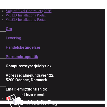
Valg af Pixel Controller (2026)
WLED Installations Portal
WLED Installations Portal
Om
Levering
Handelsbetingelser
Persondatapolitik
Computerstyretjulelys.dk
Adresse: Elmelundsvej 122,
5200 Odense, Damnark
Email: emil@lightish.dk
Få leveret med:
Dansk