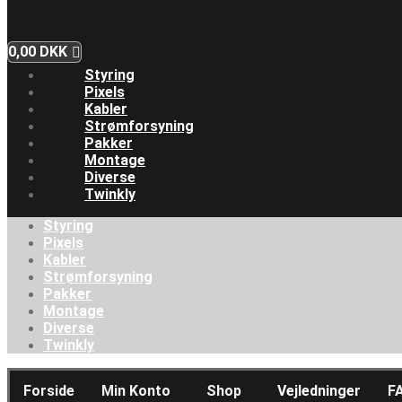
0,00
DKK
Styring
Pixels
Kabler
Strømforsyning
Pakker
Montage
Diverse
Twinkly
Styring
Pixels
Kabler
Strømforsyning
Pakker
Montage
Diverse
Twinkly
Forside
Min Konto
Shop
Vejledninger
F