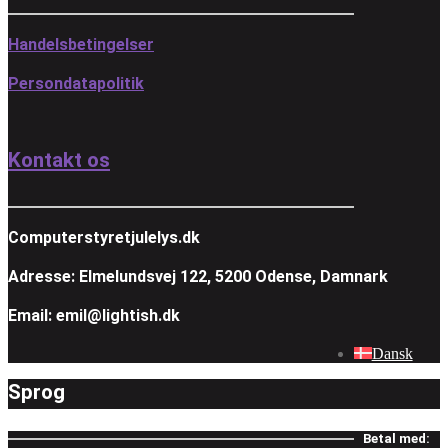
Handelsbetingelser
Persondatapolitik
Kontakt os
Computerstyretjulelys.dk
Adresse: Elmelundsvej 122, 5200 Odense, Damnark
Email: emil@lightish.dk
Dansk
Sprog
Betal med: