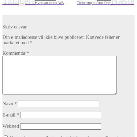
Tidligere
Næste
Hvordan virker WS2811 adresserbare pixels?
Tilslutning af Pixel Dots
Skriv et svar
Din e-mailadresse vil ikke blive publiceret.
Krævede felter er
markeret med
*
Kommentar
*
Navn
*
E-mail
*
Websted