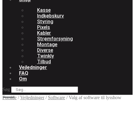
Kasse
Indkøbskurv
Styring
Pixels
Kabler
Strømforsyning
Montage
Diverse
Twinkly
Tilbud
Vejledninger
FAQ
Om
Søg
Forside
/
Vejledninger
/
Software
/
Valg af software til lysshow
Valg Af Software Til
Lysshow