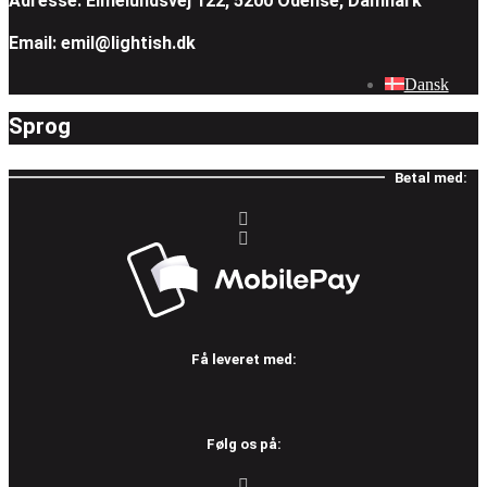
Adresse: Elmelundsvej 122, 5200 Odense, Damnark
Email: emil@lightish.dk
Dansk
Sprog
Betal med:
Få leveret med:
Følg os på: