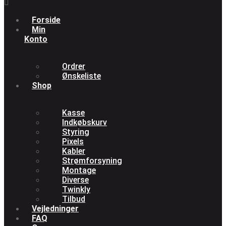
Forside
Min
Konto
Ordrer
Ønskeliste
Shop
Kasse
Indkøbskurv
Styring
Pixels
Kabler
Strømforsyning
Montage
Diverse
Twinkly
Tilbud
Vejledninger
FAQ