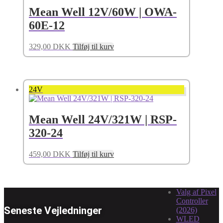
Mean Well 12V/60W | OWA-
60E-12
329,00
DKK
Tilføj til kurv
24V
Mean Well 24V/321W | RSP-
320-24
459,00
DKK
Tilføj til kurv
Valg af Pixel
Controller
Seneste Vejledninger
(2026)
WLED