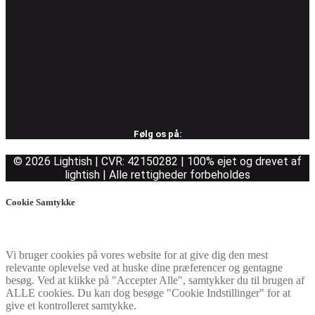
Følg os på:
© 2026 Lightish | CVR: 42150282 | 100% ejet og drevet af
lightish | Alle rettigheder forbeholdes
Cookie Samtykke
Vi bruger cookies på vores website for at give dig den mest
relevante oplevelse ved at huske dine præferencer og gentagne
besøg. Ved at klikke på "Accepter Alle", samtykker du til brugen af
ALLE cookies. Du kan dog besøge "Cookie Indstillinger" for at
give et kontrolleret samtykke.