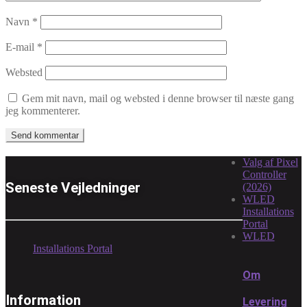
Navn
*
E-mail
*
Websted
Gem mit navn, mail og websted i denne browser til næste gang
jeg kommenterer.
Valg af Pixel
Controller
Seneste Vejledninger
(2026)
WLED
Installations
Portal
WLED
Installations Portal
Om
Information
Levering