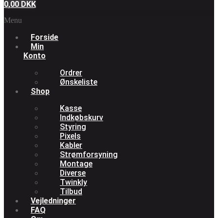
0,00
DKK
Menu
Forside
Min
Konto
Ordrer
Ønskeliste
Shop
Kasse
Indkøbskurv
Styring
Pixels
Kabler
Strømforsyning
Montage
Diverse
Twinkly
Tilbud
Vejledninger
FAQ