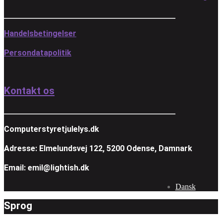
Handelsbetingelser
Persondatapolitik
Kontakt os
Computerstyretjulelys.dk
Adresse: Elmelundsvej 122, 5200 Odense, Damnark
Email: emil@lightish.dk
Dansk
Sprog