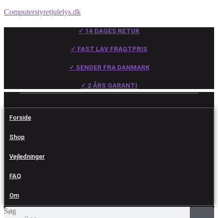
Computerstyretjulelys.dk
✓ 14 DAGES RETUR
✓ FAST LAV FRAGTPRIS
✓ SENDER FRA DANMARK
✓ 2 ÅRS GARANTI
Forside
Shop
Vejledninger
FAQ
Om
Søg