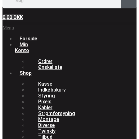
0,00
DKK
Menu
Forside
Min
Konto
Ordrer
Ønskeliste
Shop
Kasse
Indkøbskurv
Styring
Pixels
Kabler
Strømforsyning
Montage
Diverse
Twinkly
Tilbud