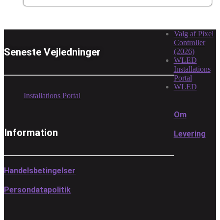
Valg af Pixel
Controller
Seneste Vejledninger
(2026)
WLED
Installations
Portal
WLED
Installations Portal
Om
Information
Levering
Handelsbetingelser
Persondatapolitik