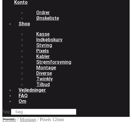
Konto
Ordrer
Ønskeliste
Shop
Kasse
Indkøbskurv
Styring
Pixels
Kabler
Strømforsyning
Montage
Diverse
Twinkly
Tilbud
Vejledninger
FAQ
Om
Søg
Forside
/
Montage
/
Pixels 12mm