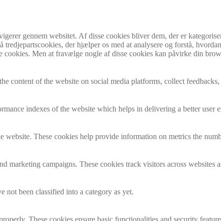
vigerer gennem websitet. Af disse cookies bliver dem, der er kategorise
 tredjepartscookies, der hjælper os med at analysere og forstå, hvordan
 cookies. Men at fravælge nogle af disse cookies kan påvirke din brow
the content of the website on social media platforms, collect feedbacks, 
mance indexes of the website which helps in delivering a better user ex
e website. These cookies help provide information on metrics the number 
and marketing campaigns. These cookies track visitors across websites a
 not been classified into a category as yet.
 properly. These cookies ensure basic functionalities and security featu