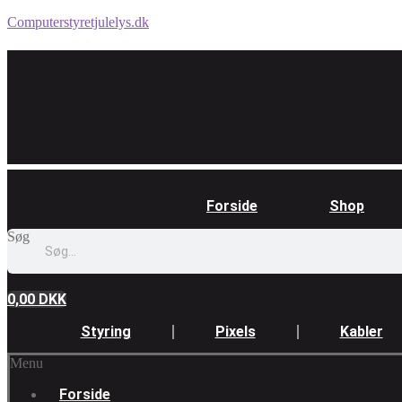
Computerstyretjulelys.dk
Forside
Shop
Søg
0,00
DKK
Styring
Pixels
Kabler
Menu
Forside