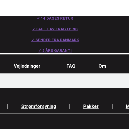
✓ 14 DAGES RETUR
✓ FAST LAV FRAGTPRIS
✓ SENDER FRA DANMARK
✓ 2 ÅRS GARANTI
Vejledninger
FAQ
Om
Strømforsyning
Pakker
M