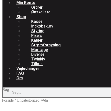
Min Konto
Ordrer
Ønskeliste
Shop
Kasse
Indkøbskurv
Styring
Pixels
Kabler
Strømforsyning
Montage
Diverse
Twinkly
Tilbud
Vejledninger
FAQ
Om
Søg
Forside
/
Uncategorized @da