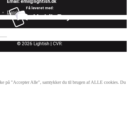
Email: emil@lightish.dk
Få leveret med:
Dansk
Følg os på:
Betal med:
© 2026 Lightish | CVR:
ikke på "Accepter Alle", samtykker du til brugen af ALLE cookies. Du