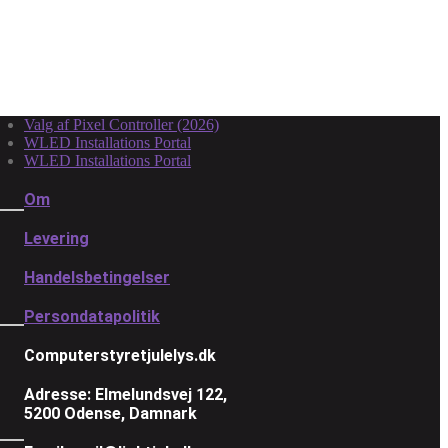
Valg af Pixel Controller (2026)
WLED Installations Portal
WLED Installations Portal
Om
Levering
Handelsbetingelser
Persondatapolitik
Computerstyretjulelys.dk
Adresse: Elmelundsvej 122,
5200 Odense, Damnark