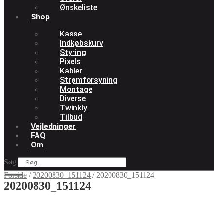
Ønskeliste
Shop
Kasse
Indkøbskurv
Styring
Pixels
Kabler
Strømforsyning
Montage
Diverse
Twinkly
Tilbud
Vejledninger
FAQ
Om
Søg
Forside
/
20200830_151124
/
20200830_151124
20200830_151124