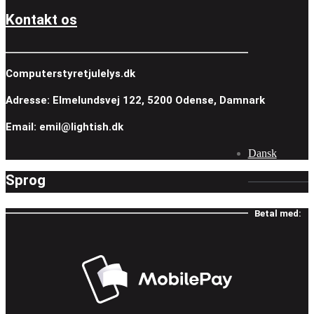
Kontakt os
Computerstyretjulelys.dk
Adresse: Elmelundsvej 122, 5200 Odense, Damnark
Email: emil@lightish.dk
Dansk
Sprog
Betal med: