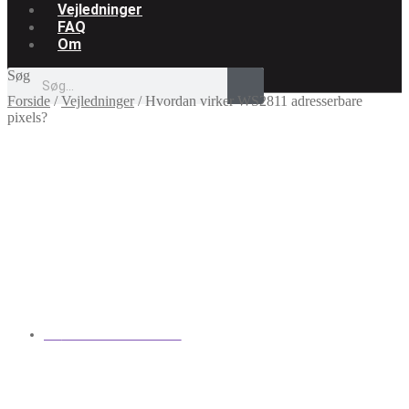
Vejledninger
FAQ
Om
Søg
Forside
/
Vejledninger
/
Hvordan virker WS2811 adresserbare
pixels?
Hvordan Virker
WS2811 Adresserbare
Pixels?
AF
EMIL JOHANSEN