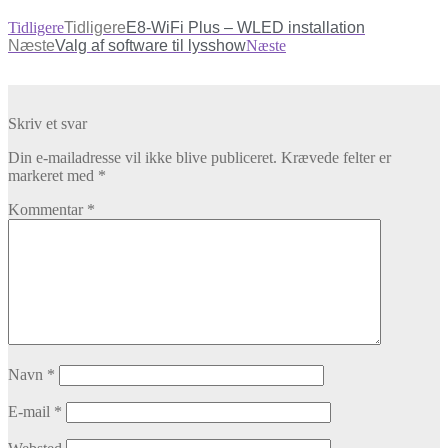
Tidligere
Tidligere
E8-WiFi Plus – WLED installation
Næste
Valg af software til lysshow
Næste
Skriv et svar
Din e-mailadresse vil ikke blive publiceret.
Krævede felter er
markeret med
*
Kommentar
*
Navn
*
E-mail
*