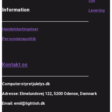
Om
Information
Levering
Handelsbetingelser
Persondatapolitik
Kontakt os
Computerstyretjulelys.dk
Adresse: Elmelundsvej 122, 5200 Odense, Damnark
Email: emil@lightish.dk