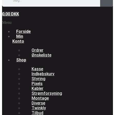
0,00
DKK
Menu
Forside
Min
Konto
Ordrer
Ønskeliste
Shop
Kasse
Indkøbskurv
Styring
Pixels
Kabler
Strømforsyning
Montage
Diverse
Twinkly
Tilbud