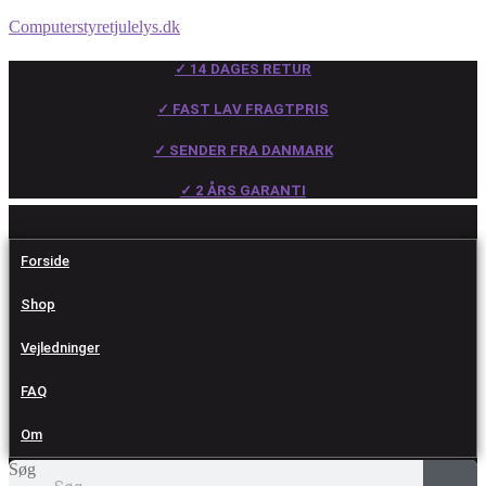
Computerstyretjulelys.dk
✓ 14 DAGES RETUR
✓ FAST LAV FRAGTPRIS
✓ SENDER FRA DANMARK
✓ 2 ÅRS GARANTI
Forside
Shop
Vejledninger
FAQ
Om
Søg