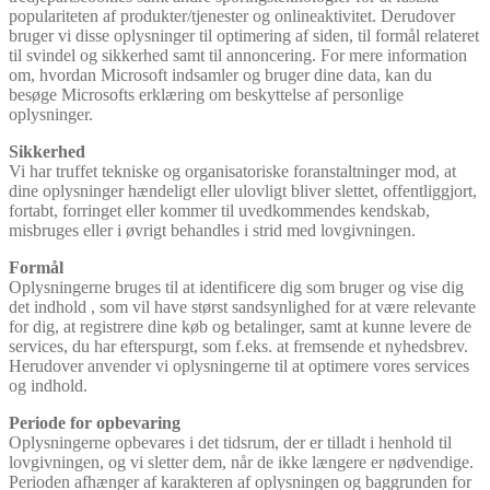
populariteten af produkter/tjenester og onlineaktivitet. Derudover
bruger vi disse oplysninger til optimering af siden, til formål relateret
til svindel og sikkerhed samt til annoncering. For mere information
om, hvordan Microsoft indsamler og bruger dine data, kan du
besøge Microsofts erklæring om beskyttelse af personlige
oplysninger.
Sikkerhed
Vi har truffet tekniske og organisatoriske foranstaltninger mod, at
dine oplysninger hændeligt eller ulovligt bliver slettet, offentliggjort,
fortabt, forringet eller kommer til uvedkommendes kendskab,
misbruges eller i øvrigt behandles i strid med lovgivningen.
Formål
Oplysningerne bruges til at identificere dig som bruger og vise dig
det indhold , som vil have størst sandsynlighed for at være relevante
for dig, at registrere dine køb og betalinger, samt at kunne levere de
services, du har efterspurgt, som f.eks. at fremsende et nyhedsbrev.
Herudover anvender vi oplysningerne til at optimere vores services
og indhold.
Periode for opbevaring
Oplysningerne opbevares i det tidsrum, der er tilladt i henhold til
lovgivningen, og vi sletter dem, når de ikke længere er nødvendige.
Perioden afhænger af karakteren af oplysningen og baggrunden for