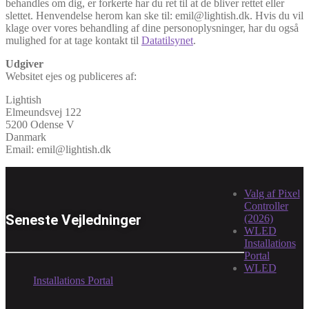
behandles om dig, er forkerte har du ret til at de bliver rettet eller
slettet. Henvendelse herom kan ske til: emil@lightish.dk. Hvis du vil
klage over vores behandling af dine personoplysninger, har du også
mulighed for at tage kontakt til
Datatilsynet
.
Udgiver
Websitet ejes og publiceres af:
Lightish
Elmeundsvej 122
5200 Odense V
Danmark
Email: emil@lightish.dk
Valg af Pixel
Controller
Seneste Vejledninger
(2026)
WLED
Installations
Portal
WLED
Installations Portal