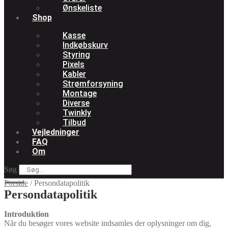
Ønskeliste
Shop
Kasse
Indkøbskurv
Styring
Pixels
Kabler
Strømforsyning
Montage
Diverse
Twinkly
Tilbud
Vejledninger
FAQ
Om
Søg
Forside
/
Persondatapolitik
Persondatapolitik
Introduktion
Når du besøger vores website indsamles der oplysninger om dig,