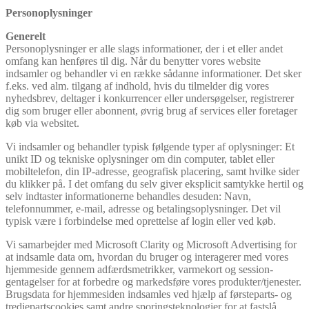
Personoplysninger
Generelt
Personoplysninger er alle slags informationer, der i et eller andet
omfang kan henføres til dig. Når du benytter vores website
indsamler og behandler vi en række sådanne informationer. Det sker
f.eks. ved alm. tilgang af indhold, hvis du tilmelder dig vores
nyhedsbrev, deltager i konkurrencer eller undersøgelser, registrerer
dig som bruger eller abonnent, øvrig brug af services eller foretager
køb via websitet.
Vi indsamler og behandler typisk følgende typer af oplysninger: Et
unikt ID og tekniske oplysninger om din computer, tablet eller
mobiltelefon, din IP-adresse, geografisk placering, samt hvilke sider
du klikker på. I det omfang du selv giver eksplicit samtykke hertil og
selv indtaster informationerne behandles desuden: Navn,
telefonnummer, e-mail, adresse og betalingsoplysninger. Det vil
typisk være i forbindelse med oprettelse af login eller ved køb.
Vi samarbejder med Microsoft Clarity og Microsoft Advertising for
at indsamle data om, hvordan du bruger og interagerer med vores
hjemmeside gennem adfærdsmetrikker, varmekort og session-
gentagelser for at forbedre og markedsføre vores produkter/tjenester.
Brugsdata for hjemmesiden indsamles ved hjælp af førsteparts- og
tredjepartscookies samt andre sporingsteknologier for at fastslå