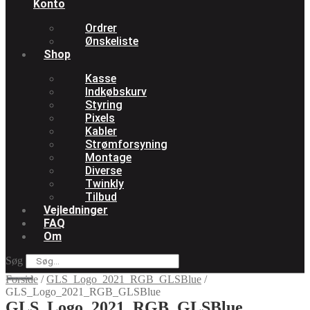
Konto
Ordrer
Ønskeliste
Shop
Kasse
Indkøbskurv
Styring
Pixels
Kabler
Strømforsyning
Montage
Diverse
Twinkly
Tilbud
Vejledninger
FAQ
Om
Søg
Forside
/
GLS_Logo_2021_RGB_GLSBlue
/
GLS_Logo_2021_RGB_GLSBlue
GLS_Logo_2021_RGB_GLSBlue