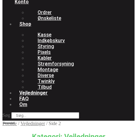
Konto
Ordrer
Ønskeliste
Shop
Kasse
Indkøbskurv
Styring
Pixels
Kabler
Strømforsyning
Montage
Diverse
Twinkly
Tilbud
Vejledninger
FAQ
Om
Søg
Forside
/
Vejledninger
/
Side 2
Kategori: Vejledninger