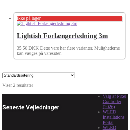
Ikke på lager
Lightish Forlængerledning 3m
35,50
DKK
Dette vare har flere varianter. Mulighederne
kan vælges på varesiden
Viser 2 resultater
Valg af Pixel
Controller
Seneste Vejledninger
(2026)
WLED
Installations
Portal
WLED