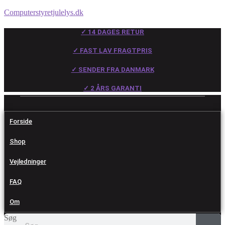
Computerstyretjulelys.dk
✓ 14 DAGES RETUR
✓ FAST LAV FRAGTPRIS
✓ SENDER FRA DANMARK
✓ 2 ÅRS GARANTI
Forside
Shop
Vejledninger
FAQ
Om
Søg