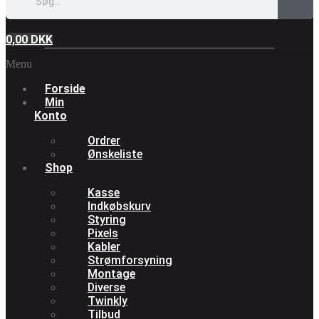
0,00
DKK
Menu
Forside
Min
Konto
Ordrer
Ønskeliste
Shop
Kasse
Indkøbskurv
Styring
Pixels
Kabler
Strømforsyning
Montage
Diverse
Twinkly
Tilbud