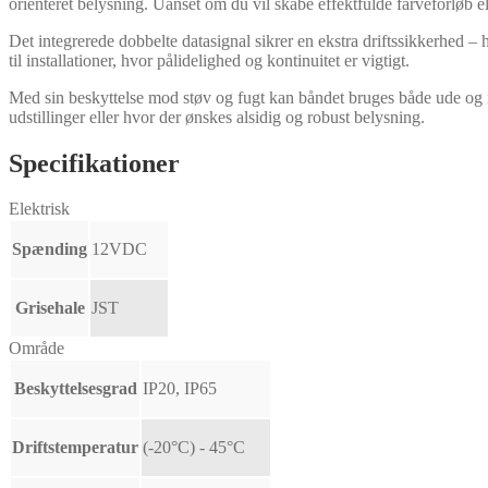
orienteret belysning. Uanset om du vil skabe effektfulde farveforløb e
Det integrerede dobbelte datasignal sikrer en ekstra driftssikkerhed – 
til installationer, hvor pålidelighed og kontinuitet er vigtigt.
Med sin beskyttelse mod støv og fugt kan båndet bruges både ude og ind
udstillinger eller hvor der ønskes alsidig og robust belysning.
Specifikationer
Elektrisk
Spænding
12VDC
Grisehale
JST
Område
Beskyttelsesgrad
IP20, IP65
Driftstemperatur
(-20°C) - 45°C