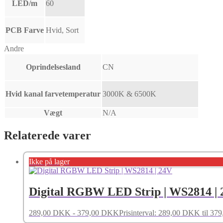
LED/m
60
PCB Farve
Hvid, Sort
Andre
Oprindelsesland
CN
Hvid kanal farvetemperatur
3000K & 6500K
Vægt
N/A
Relaterede varer
Ikke på lager
Digital RGBW LED Strip | WS2814 |
289,00
DKK
-
379,00
DKK
Prisinterval: 289,00 DKK til 3