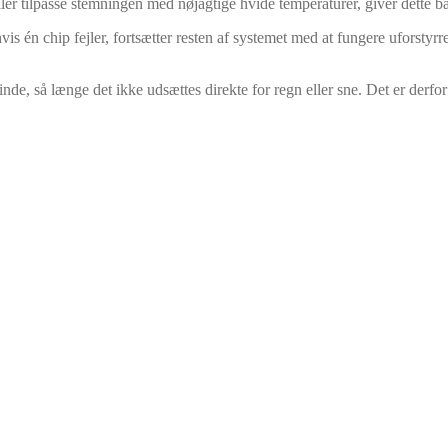
ller tilpasse stemningen med nøjagtige hvide temperaturer, giver dette bå
hvis én chip fejler, fortsætter resten af systemet med at fungere uforsty
e, så længe det ikke udsættes direkte for regn eller sne. Det er derfor 