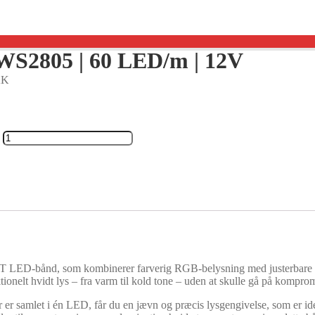
WS2805 | 60 LED/m | 12V
KK
e
T LED-bånd, som kombinerer farverig RGB-belysning med justerbare hv
onelt hvidt lys – fra varm til kold tone – uden at skulle gå på kompromis
r samlet i én LED, får du en jævn og præcis lysgengivelse, som er idee