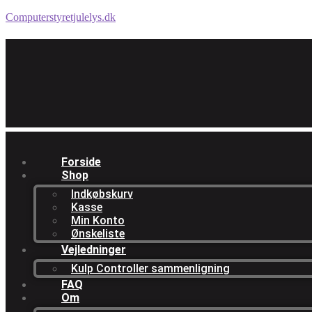
Computerstyretjulelys.dk
Forside
Shop
Indkøbskurv
Kasse
Min Konto
Ønskeliste
Vejledninger
Kulp Controller sammenligning
FAQ
Om