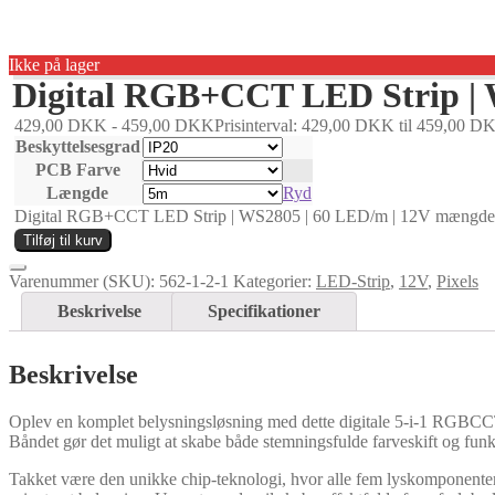
Ikke på lager
Digital RGB+CCT LED Strip | 
429,00
DKK
-
459,00
DKK
Prisinterval: 429,00 DKK til 459,00 D
Beskyttelsesgrad
PCB Farve
Længde
Ryd
Digital RGB+CCT LED Strip | WS2805 | 60 LED/m | 12V mængd
Tilføj til kurv
Varenummer (SKU):
562-1-2-1
Kategorier:
LED-Strip
,
12V
,
Pixels
Beskrivelse
Specifikationer
Beskrivelse
Oplev en komplet belysningsløsning med dette digitale 5-i-1 RGBCC
Båndet gør det muligt at skabe både stemningsfulde farveskift og funkti
Takket være den unikke chip-teknologi, hvor alle fem lyskomponenter e