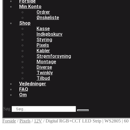
Forside
Min Konto
Ordrer
Ønskeliste
Shop
Kasse
Indkøbskurv
Styring
Pixels
Kabler
Strømforsyning
Montage
Diverse
Twinkly
Tilbud
Vejledninger
FAQ
Om
Søg
Forside
/
Pixels
/
12V
/
Digital RGB+CCT LED Strip | WS2805 | 60