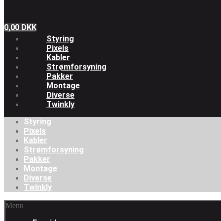
0,00
DKK
Styring
Pixels
Kabler
Strømforsyning
Pakker
Montage
Diverse
Twinkly
Styring
Pixels
Kabler
Strømforsyning
Pakker
Montage
Diverse
Twinkly
Menu