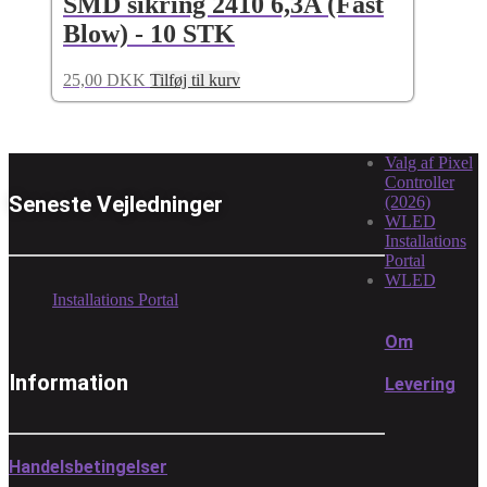
SMD sikring 2410 6,3A (Fast
Blow) - 10 STK
25,00
DKK
Tilføj til kurv
Valg af Pixel
Controller
Seneste Vejledninger
(2026)
WLED
Installations
Portal
WLED
Installations Portal
Om
Information
Levering
Handelsbetingelser