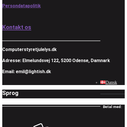
Persondatapolitik
Kontakt os
Computerstyretjulelys.dk
Adresse: Elmelundsvej 122, 5200 Odense, Damnark
Email: emil@lightish.dk
Dansk
Sprog
Betal med: