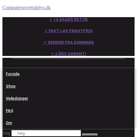
Computerstyretjulelys.dk
✓ 14 DAGES RETUR
✓ FAST LAV FRAGTPRIS
✓ SENDER FRA DANMARK
✓ 2 ÅRS GARANTI
Forside
Shop
Vejledninger
FAQ
Om
Søg