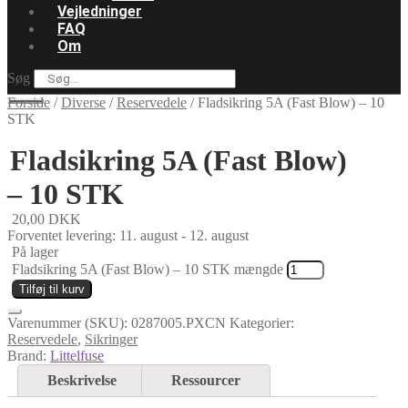
Vejledninger
FAQ
Om
Søg
Forside
/
Diverse
/
Reservedele
/
Fladsikring 5A (Fast Blow) – 10
STK
Fladsikring 5A (Fast Blow)
– 10 STK
20,00
DKK
Forventet levering: 11. august - 12. august
På lager
Fladsikring 5A (Fast Blow) – 10 STK mængde
Tilføj til kurv
Varenummer (SKU):
0287005.PXCN
Kategorier:
Reservedele
,
Sikringer
Brand:
Littelfuse
Beskrivelse
Ressourcer