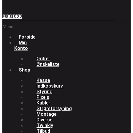
0,00
DKK
Menu
Forside
Min
Konto
Ordrer
Ønskeliste
Shop
Kasse
Indkøbskurv
Styring
Pixels
Kabler
Strømforsyning
Montage
Diverse
Twinkly
Tilbud