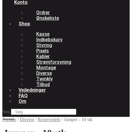
Konto
Ordrer
Ønskeliste
Shop
Kasse
Indkøbskurv
Styring
Pixels
Kabler
Strømforsyning
Montage
Diverse
Twinkly
Tilbud
Vejledninger
FAQ
Om
Søg
Forside
/
Diverse
/
Reservedele
/
Jumper - 10 stk