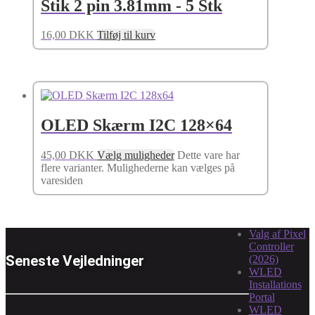
Stik 2 pin 3.81mm - 5 Stk
16,00
DKK
Tilføj til kurv
OLED Skærm I2C 128×64
45,00
DKK
Vælg muligheder
Dette vare har
flere varianter. Mulighederne kan vælges på
varesiden
Valg af Pixel
Controller
Seneste Vejledninger
(2026)
WLED
Installations
Portal
WLED