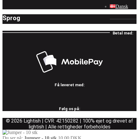
Dansk
Sprog
Betal med:
Få leveret med:
Følg os på:
© 2026 Lightish | CVR: 42150282 | 100% ejet og drevet af
lightish | Alle rettigheder forbeholdes
Du ser på:
Jumper - 10 stk
10,00
DKK