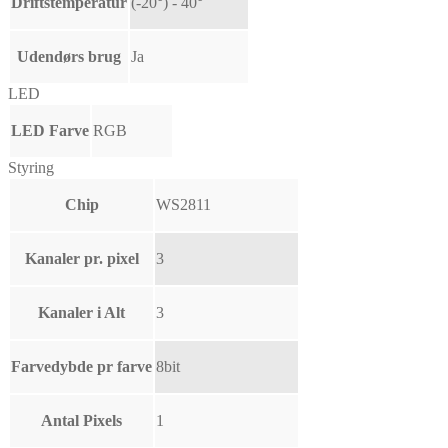
Driftstemperatur
(-20°) - 40°
Udendørs brug
Ja
LED
LED Farve
RGB
Styring
Chip
WS2811
Kanaler pr. pixel
3
Kanaler i Alt
3
Farvedybde pr farve
8bit
Antal Pixels
1