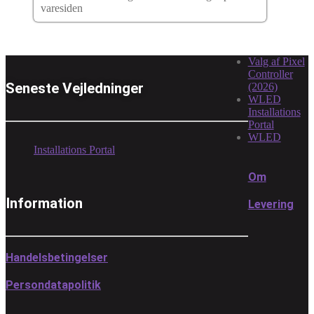
varesiden
Valg af Pixel
Controller
Seneste Vejledninger
(2026)
WLED
Installations
Portal
WLED
Installations Portal
Om
Information
Levering
Handelsbetingelser
Persondatapolitik