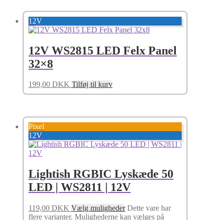
12V
12V WS2815 LED Felx Panel
32×8
199,00
DKK
Tilføj til kurv
Pixel
12V
Lightish RGBIC Lyskæde 50
LED | WS2811 | 12V
119,00
DKK
Vælg muligheder
Dette vare har
flere varianter. Mulighederne kan vælges på