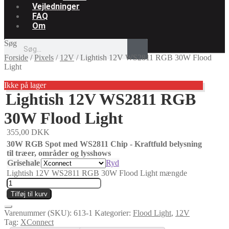
Vejledninger
FAQ
Om
Søg
Forside
/
Pixels
/
12V
/
Lightish 12V WS2811 RGB 30W Flood
Light
Ikke på lager
Lightish 12V WS2811 RGB
30W Flood Light
355,00
DKK
30W RGB Spot med WS2811 Chip - Kraftfuld belysning
til træer, områder og lysshows
Grisehale
Ryd
Lightish 12V WS2811 RGB 30W Flood Light mængde
Tilføj til kurv
Varenummer (SKU):
613-1
Kategorier:
Flood Light
,
12V
Tag:
XConnect