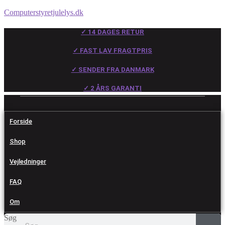
Computerstyretjulelys.dk
✓ 14 DAGES RETUR
✓ FAST LAV FRAGTPRIS
✓ SENDER FRA DANMARK
✓ 2 ÅRS GARANTI
Forside
Shop
Vejledninger
FAQ
Om
Søg