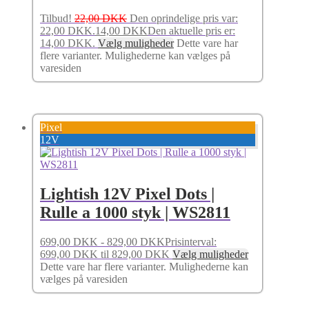
Tilbud!
22,00
DKK
Den oprindelige pris var:
22,00 DKK.
14,00
DKK
Den aktuelle pris er:
14,00 DKK.
Vælg muligheder
Dette vare har
flere varianter. Mulighederne kan vælges på
varesiden
Pixel
12V
Lightish 12V Pixel Dots |
Rulle a 1000 styk | WS2811
699,00
DKK
-
829,00
DKK
Prisinterval:
699,00 DKK til 829,00 DKK
Vælg muligheder
Dette vare har flere varianter. Mulighederne kan
vælges på varesiden