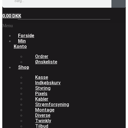
0,00
DKK
Menu
Forside
Min
Konto
Ordrer
Ønskeliste
Shop
Kasse
Indkøbskurv
Styring
Pixels
Kabler
Strømforsyning
Montage
Diverse
Twinkly
Tilbud