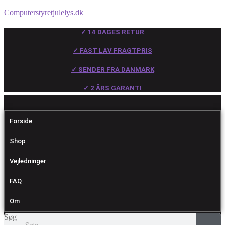
Computerstyretjulelys.dk
✓ 14 DAGES RETUR
✓ FAST LAV FRAGTPRIS
✓ SENDER FRA DANMARK
✓ 2 ÅRS GARANTI
Forside
Shop
Vejledninger
FAQ
Om
Søg