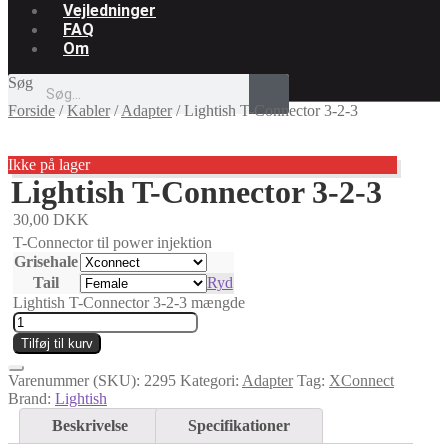
Vejledninger
FAQ
Om
Søg
Forside
/
Kabler
/
Adapter
/
Lightish T-Connector 3-2-3
Ikke på lager
Lightish T-Connector 3-2-3
30,00
DKK
T-Connector til power injektion
Grisehale
Tail
Ryd
Lightish T-Connector 3-2-3 mængde
Tilføj til kurv
Varenummer (SKU):
2295
Kategori:
Adapter
Tag:
XConnect
Brand:
Lightish
Beskrivelse
Specifikationer