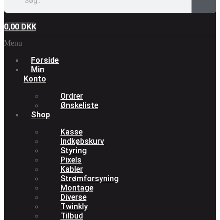
0,00
DKK
Menu
Forside
Min
Konto
Ordrer
Ønskeliste
Shop
Kasse
Indkøbskurv
Styring
Pixels
Kabler
Strømforsyning
Montage
Diverse
Twinkly
Tilbud