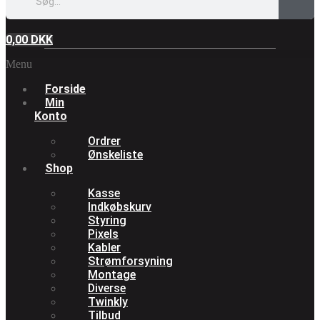
0,00
DKK
Menu
Forside
Min
Konto
Ordrer
Ønskeliste
Shop
Kasse
Indkøbskurv
Styring
Pixels
Kabler
Strømforsyning
Montage
Diverse
Twinkly
Tilbud