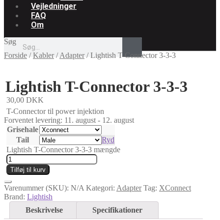
Vejledninger
FAQ
Om
Søg
Forside
/
Kabler
/
Adapter
/
Lightish T-Connector 3-3-3
Lightish T-Connector 3-3-3
30,00
DKK
T-Connector til power injektion
Forventet levering: 11. august - 12. august
Grisehale
Tail
Ryd
Lightish T-Connector 3-3-3 mængde
Tilføj til kurv
Varenummer (SKU):
N/A
Kategori:
Adapter
Tag:
XConnect
Brand:
Lightish
Beskrivelse
Specifikationer