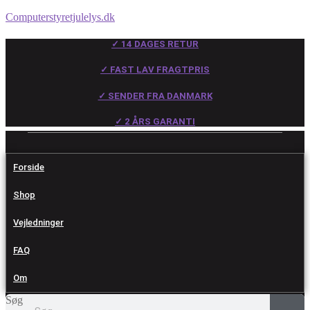
Computerstyretjulelys.dk
✓ 14 DAGES RETUR
✓ FAST LAV FRAGTPRIS
✓ SENDER FRA DANMARK
✓ 2 ÅRS GARANTI
Forside
Shop
Vejledninger
FAQ
Om
Søg