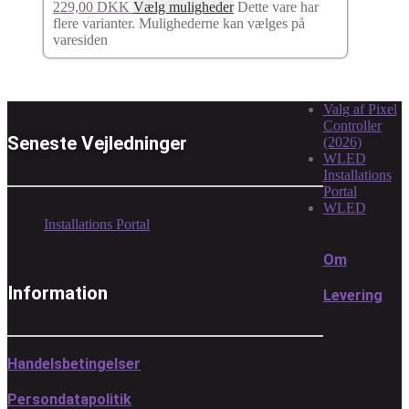
229,00
DKK
Vælg muligheder
Dette vare har
flere varianter. Mulighederne kan vælges på
varesiden
Valg af Pixel
Controller
Seneste Vejledninger
(2026)
WLED
Installations
Portal
WLED
Installations Portal
Om
Information
Levering
Handelsbetingelser
Persondatapolitik