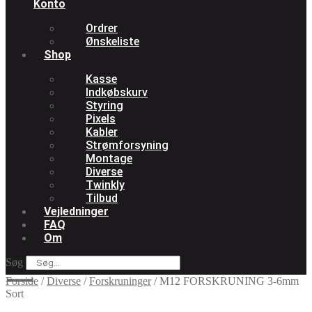
Konto
Ordrer
Ønskeliste
Shop
Kasse
Indkøbskurv
Styring
Pixels
Kabler
Strømforsyning
Montage
Diverse
Twinkly
Tilbud
Vejledninger
FAQ
Om
Søg
Forside
/
Diverse
/
Forskruninger
/
M12 FORSKRUNING 3-6mm
Sort