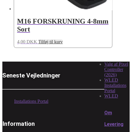
M16 FORSKRUNING 4-8mm
Sort
4,00
DKK
Tilføj til kurv
Valg af Pixel
Controller
Seneste Vejledninger
(2026)
WLED
Installations
Portal
WLED
Installations Portal
Om
Information
Levering