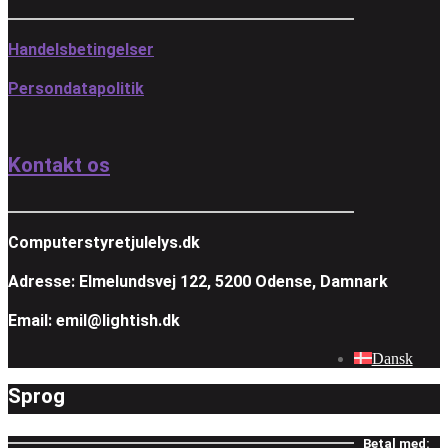
Handelsbetingelser
Persondatapolitik
Kontakt os
Computerstyretjulelys.dk
Adresse: Elmelundsvej 122, 5200 Odense, Damnark
Email: emil@lightish.dk
Dansk
Sprog
Betal med: