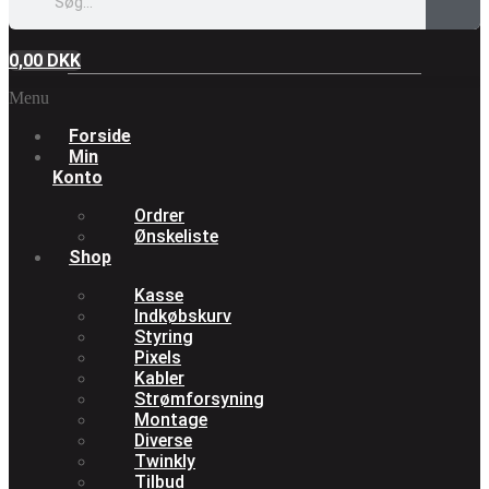
0,00
DKK
Menu
Forside
Min
Konto
Ordrer
Ønskeliste
Shop
Kasse
Indkøbskurv
Styring
Pixels
Kabler
Strømforsyning
Montage
Diverse
Twinkly
Tilbud