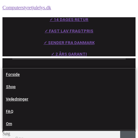
Computerstyretjulelys.dk
✓ 14 DAGES RETUR
✓ FAST LAV FRAGTPRIS
✓ SENDER FRA DANMARK
✓ 2 ÅRS GARANTI
Forside
Shop
Vejledninger
FAQ
Om
Søg