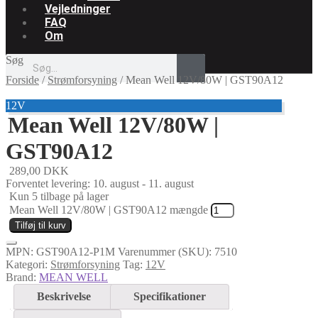
Vejledninger
FAQ
Om
Søg
Forside
/
Strømforsyning
/
Mean Well 12V/80W | GST90A12
12V
Mean Well 12V/80W |
GST90A12
289,00
DKK
Forventet levering: 10. august - 11. august
Kun 5 tilbage på lager
Mean Well 12V/80W | GST90A12 mængde
Tilføj til kurv
MPN:
GST90A12-P1M
Varenummer (SKU):
7510
Kategori:
Strømforsyning
Tag:
12V
Brand:
MEAN WELL
Beskrivelse
Specifikationer