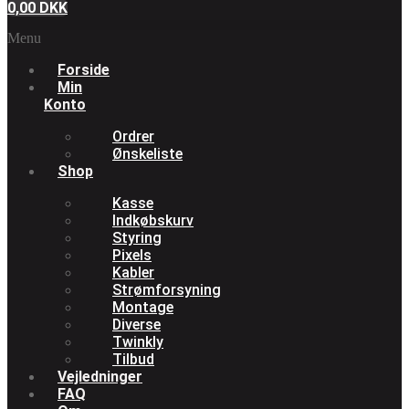
0,00
DKK
Menu
Forside
Min
Konto
Ordrer
Ønskeliste
Shop
Kasse
Indkøbskurv
Styring
Pixels
Kabler
Strømforsyning
Montage
Diverse
Twinkly
Tilbud
Vejledninger
FAQ