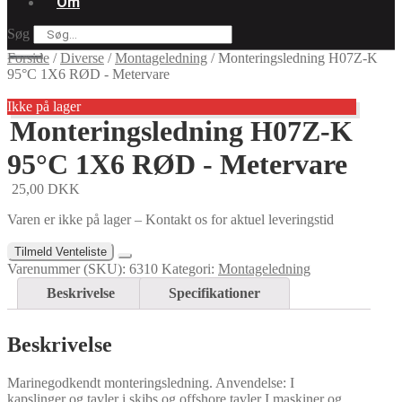
Om
Søg
Forside
/
Diverse
/
Montageledning
/
Monteringsledning H07Z-K
95°C 1X6 RØD - Metervare
Ikke på lager
Monteringsledning H07Z-K
95°C 1X6 RØD - Metervare
25,00
DKK
Varen er ikke på lager – Kontakt os for aktuel leveringstid
Tilmeld Venteliste
Varenummer (SKU):
6310
Kategori:
Montageledning
Beskrivelse
Specifikationer
Beskrivelse
Marinegodkendt monteringsledning. Anvendelse: I
kapslinger og tavler i skibs og offshore tavler I maskiner og