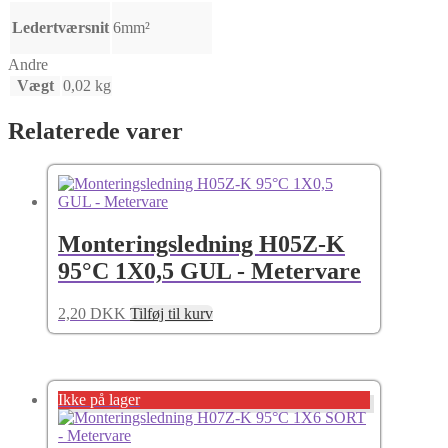
Ledertværsnit
6mm²
Andre
Vægt
0,02 kg
Relaterede varer
Monteringsledning H05Z-K
95°C 1X0,5 GUL - Metervare
2,20
DKK
Tilføj til kurv
Ikke på lager