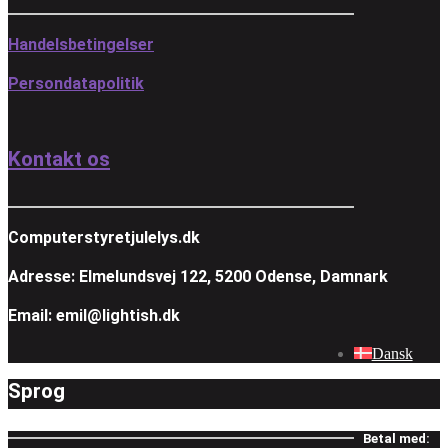
Handelsbetingelser
Persondatapolitik
Kontakt os
Computerstyretjulelys.dk
Adresse: Elmelundsvej 122, 5200 Odense, Damnark
Email: emil@lightish.dk
Dansk
Sprog
Betal med: