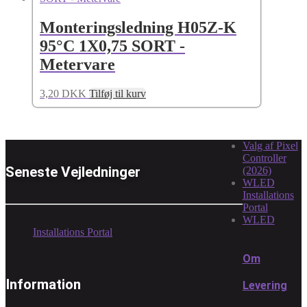
Monteringsledning H05Z-K
95°C 1X0,75 SORT -
Metervare
3,20
DKK
Tilføj til kurv
Valg af Pixel
Controller
Seneste Vejledninger
(2026)
WLED
Installations
Portal
WLED
Installations Portal
Om
Information
Levering