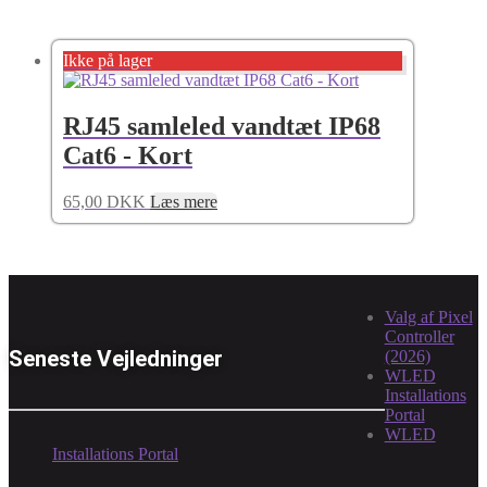
Ikke på lager
RJ45 samleled vandtæt IP68
Cat6 - Kort
65,00
DKK
Læs mere
Valg af Pixel
Controller
Seneste Vejledninger
(2026)
WLED
Installations
Portal
WLED
Installations Portal