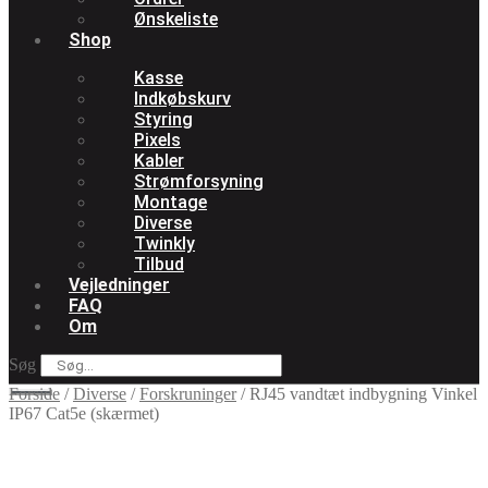
Ønskeliste
Shop
Kasse
Indkøbskurv
Styring
Pixels
Kabler
Strømforsyning
Montage
Diverse
Twinkly
Tilbud
Vejledninger
FAQ
Om
Søg
Forside
/
Diverse
/
Forskruninger
/
RJ45 vandtæt indbygning Vinkel
IP67 Cat5e (skærmet)