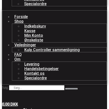
Specialordre
Forside
Shop
Indkøbskurv
Kasse
Min Konto
Ønskeliste
Vejledninger
Kulp Controller sammenligning
FAQ
Om
Levering
Handelsbetingelser
Kontakt os
Specialordre
Søg
0,00
DKK