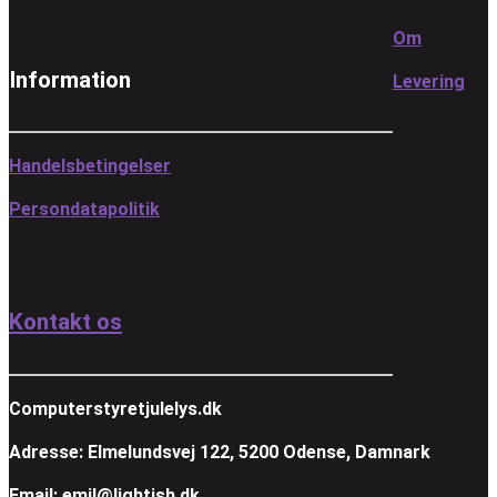
Om
Information
Levering
Handelsbetingelser
Persondatapolitik
Kontakt os
Computerstyretjulelys.dk
Adresse: Elmelundsvej 122, 5200 Odense, Damnark
Email: emil@lightish.dk