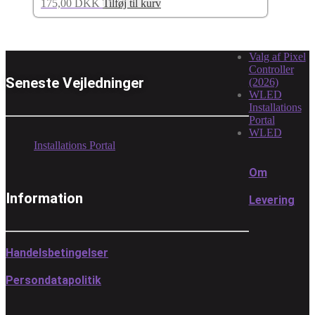
175,00
DKK
Tilføj til kurv
Valg af Pixel
Controller
Seneste Vejledninger
(2026)
WLED
Installations
Portal
WLED
Installations Portal
Om
Information
Levering
Handelsbetingelser
Persondatapolitik