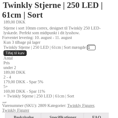
Twinkly Stjerne | 250 LED |
61cm | Sort
189,00
DKK
Stjerne i sort 10mm correx, designet til Twinkly 250 LED-
lyskæde. Perfekt som midtpunkt i dit lysshow.
Forventet levering: 10. august - 11. august
Kun 3 tilbage på lager
Twinkly Stjerne | 250 LED | 61cm | Sort mængde
Tilføj til kurv
Antal
Pris
under 2
189,00
DKK
2 - 4
179,00
DKK
- Spar 5%
5+
169,00
DKK
- Spar 11%
×
Twinkly Stjerne | 250 LED | 61cm | Sort
Varenummer (SKU):
2809
Kategorier:
Twinkly Figurer
,
Twinkly Figurer
Beskrivelse
Specifikationer
FAQ