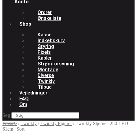
Konto
Ordrer
Ønskeliste
Shop
Kasse
Indkøbskurv
Styring
Pixels
Kabler
Strømforsyning
Montage
Diverse
Twinkly
Tilbud
Vejledninger
FAQ
Om
Søg
Forside
/
Twinkly
/
Twinkly Figurer
/
Twinkly Stjerne | 250 LED |
61cm | Sort