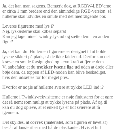
Ja, det kan man sagtens. Bemærk dog, at RGBW-LED’erne
er cirka 1 mm bredere end den almindelige RGB-version, så
hullerne skal udvides en smule med det medfølgende bor.
Leveres figurerne med lys i?
Nej, lyskæderne skal købes separat
Kan jeg tage mine Twinkly-lys ud og sætte dem i en anden
figur?
Ja, det kan du. Hullerne i figurerne er designet til at holde
lysene sikkert på plads, så de ikke falder ud. Derfor kan det
kræve en smule forsigtighed og jævn kraft at fjerne dem.
Vi anbefaler, at du
trækker lysene lige ud
uden at dreje eller
bøje dem, da toppen af LED-noden kan blive beskadiget,
hvis den udsættes for for meget pres.
Hvorfor er nogle af hullerne svære at trykke LED ind i?
Hullerne i Twinkly-rekvisitterne er nøje finjusteret for at gøre
det så nemt som muligt at trykke lysene på plads. Af og til
kan du dog opleve, at et enkelt lys er lidt sværere at få
igennem.
Det skyldes, at
correx
(materialet, som figuren er lavet af)
består af lange riller med hårde plastkanter. Hvis et hul