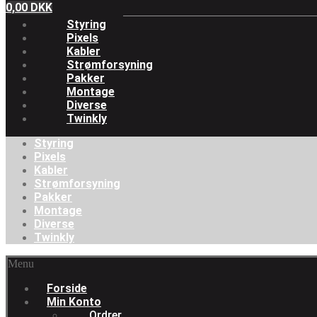
0,00
DKK
Styring
Pixels
Kabler
Strømforsyning
Pakker
Montage
Diverse
Twinkly
Styring
Pixels
Kabler
Strømforsyning
Pakker
Montage
Diverse
Twinkly
Menu
Forside
Min Konto
Ordrer