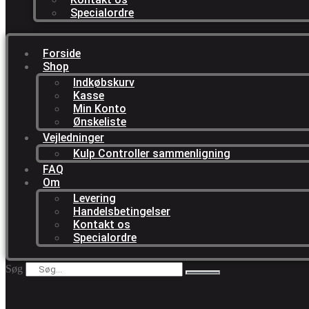
Specialordre
Forside
Shop
Indkøbskurv
Kasse
Min Konto
Ønskeliste
Vejledninger
Kulp Controller sammenligning
FAQ
Om
Levering
Handelsbetingelser
Kontakt os
Specialordre
Søg