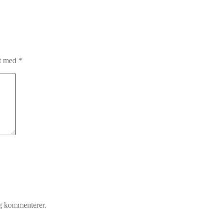
et med
*
eg kommenterer.