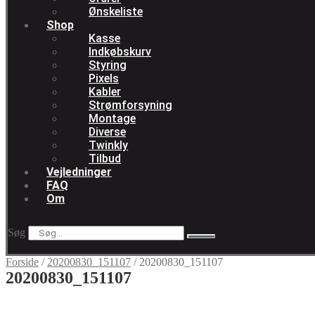
Ønskeliste
Shop
Kasse
Indkøbskurv
Styring
Pixels
Kabler
Strømforsyning
Montage
Diverse
Twinkly
Tilbud
Vejledninger
FAQ
Om
Søg
Forside
/
20200830_151107
/
20200830_151107
20200830_151107