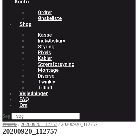
Konto
Ordrer
Ønskeliste
Shop
Kasse
Indkøbskurv
Styring
Pixels
Kabler
Strømforsyning
Montage
Diverse
Twinkly
Tilbud
Vejledninger
FAQ
Om
Søg
Forside
/
20200920_112757
/
20200920_112757
20200920_112757