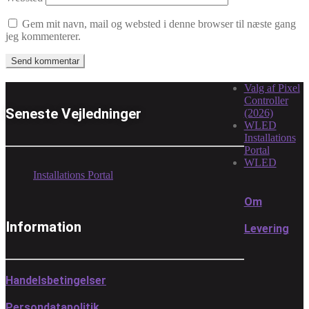
Gem mit navn, mail og websted i denne browser til næste gang
jeg kommenterer.
Valg af Pixel
Controller
Seneste Vejledninger
(2026)
WLED
Installations
Portal
WLED
Installations Portal
Om
Information
Levering
Handelsbetingelser
Persondatapolitik