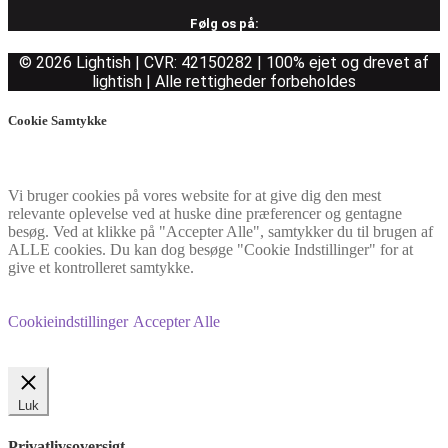
Følg os på:
© 2026 Lightish | CVR: 42150282 | 100% ejet og drevet af
lightish | Alle rettigheder forbeholdes
Cookie Samtykke
Vi bruger cookies på vores website for at give dig den mest
relevante oplevelse ved at huske dine præferencer og gentagne
besøg. Ved at klikke på "Accepter Alle", samtykker du til brugen af
ALLE cookies. Du kan dog besøge "Cookie Indstillinger" for at
give et kontrolleret samtykke.
Cookieindstillinger
Accepter Alle
Luk
Privatlivsoversigt