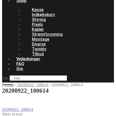
Shop
Kasse
Indkøbskurv
Styring
Pixels
Kabler
Strømforsyning
Montage
Diverse
Twinkly
Tilbud
Vejledninger
FAQ
Om
Søg
Forside
/
20200922_100614
/
20200922_100614
20200922_100614
Indlægsnavigation
Forrige
20200922_100614
indlæg:
Skriv et svar