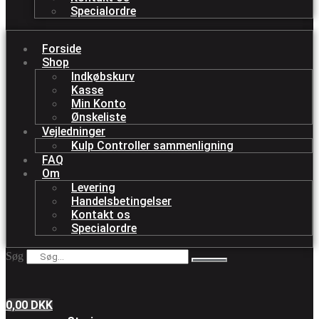
Specialordre
Forside
Shop
Indkøbskurv
Kasse
Min Konto
Ønskeliste
Vejledninger
Kulp Controller sammenligning
FAQ
Om
Levering
Handelsbetingelser
Kontakt os
Specialordre
Søg
0,00
DKK