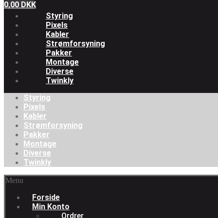
0,00
DKK
Styring
Pixels
Kabler
Strømforsyning
Pakker
Montage
Diverse
Twinkly
Styring
Pixels
Kabler
Strømforsyning
Pakker
Montage
Diverse
Twinkly
Menu
Forside
Min Konto
Ordrer