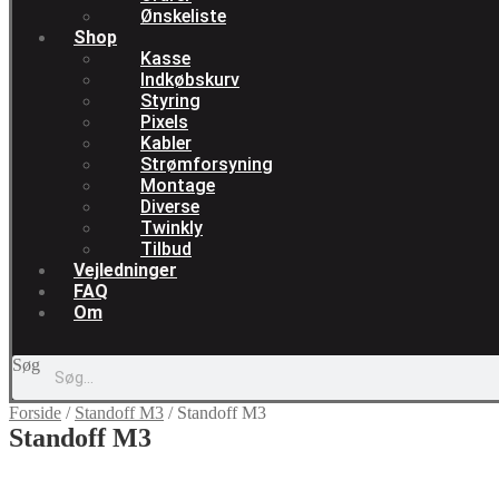
Ønskeliste
Shop
Kasse
Indkøbskurv
Styring
Pixels
Kabler
Strømforsyning
Montage
Diverse
Twinkly
Tilbud
Vejledninger
FAQ
Om
Søg
Forside
/
Standoff M3
/
Standoff M3
Standoff M3