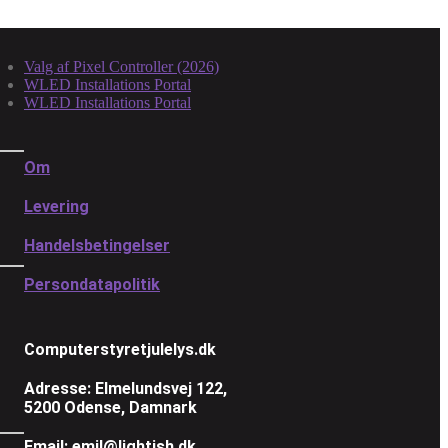
Valg af Pixel Controller (2026)
WLED Installations Portal
WLED Installations Portal
Om
Levering
Handelsbetingelser
Persondatapolitik
Computerstyretjulelys.dk
Adresse: Elmelundsvej 122,
5200 Odense, Damnark
Email: emil@lightish.dk