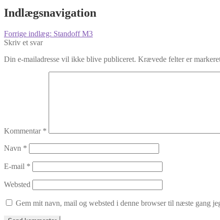
Indlægsnavigation
Forrige indlæg:
Standoff M3
Skriv et svar
Din e-mailadresse vil ikke blive publiceret.
Krævede felter er marker
Kommentar
*
Navn
*
E-mail
*
Websted
Gem mit navn, mail og websted i denne browser til næste gang j