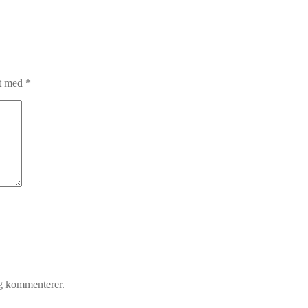
et med
*
eg kommenterer.