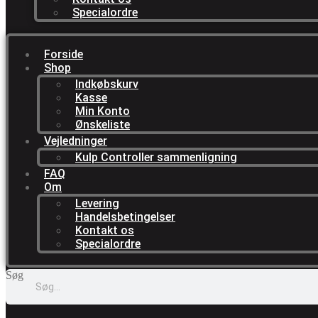
Specialordre
Forside
Shop
Indkøbskurv
Kasse
Min Konto
Ønskeliste
Vejledninger
Kulp Controller sammenligning
FAQ
Om
Levering
Handelsbetingelser
Kontakt os
Specialordre
Søg