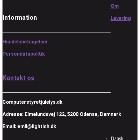
Om
Information
Levering
Handelsbetingelser
Persondatapolitik
Kontakt os
Computerstyretjulelys.dk
Adresse: Elmelundsvej 122, 5200 Odense, Damnark
Email: emil@lightish.dk
Dansk