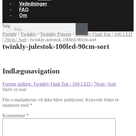
Vejledninger
FAQ
Om
Søg
Forside
/
Twinkly
/
Twinkly Figurer
/
Twinkly Fladt Træ | 100 LED
| 70cm | Sort
/
twinkly-julestok-100led-90cm-sort
twinkly-julestok-100led-90cm-sort
Indlægsnavigation
Forrige indlæg:
Twinkly Fladt Træ | 100 LED | 70cm | Sort
Skriv et svar
Din e-mailadresse vil ikke blive publiceret.
Krævede felter er
markeret med
*
Kommentar
*