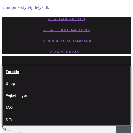
Computerstyretjulelys.dk
✓ 14 DAGES RETUR
✓ FAST LAV FRAGTPRIS
✓ SENDER FRA DANMARK
✓ 2 ÅRS GARANTI
Forside
Shop
Vejledninger
FAQ
Om
Søg