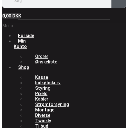
0,00
DKK
Menu
Forside
Min
Konto
Ordrer
Ønskeliste
Shop
Kasse
Indkøbskurv
Styring
Pixels
Kabler
Strømforsyning
Montage
Diverse
Twinkly
Tilbud