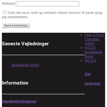
Websted
Gem mit navn, mail og websted i denne browser til næste gang
jeg kommenterer.
Valg af Pixel
Controller
Seneste Vejledninger
(2026)
WLED
Installations
Portal
WLED
Installations Portal
Om
Information
Levering
Handelsbetingelser