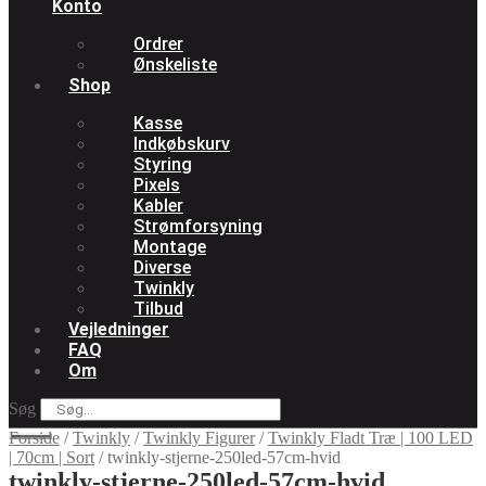
Konto
Ordrer
Ønskeliste
Shop
Kasse
Indkøbskurv
Styring
Pixels
Kabler
Strømforsyning
Montage
Diverse
Twinkly
Tilbud
Vejledninger
FAQ
Om
Søg
Forside
/
Twinkly
/
Twinkly Figurer
/
Twinkly Fladt Træ | 100 LED
| 70cm | Sort
/
twinkly-stjerne-250led-57cm-hvid
twinkly-stjerne-250led-57cm-hvid