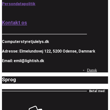
Persondatapolitik
Kontakt os
Computerstyretjulelys.dk
Adresse: Elmelundsvej 122, 5200 Odense, Damnark
Email: emil@lightish.dk
Dansk
Sprog
Betal med: