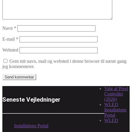
Navn
*
E-mail
*
Websted
Gem mit navn, mail og websted i denne browser til næste gang
jeg kommenterer.
Valg af Pixel
Controller
Seneste Vejledninger
(2026)
WLED
Installations
Portal
WLED
Installations Portal