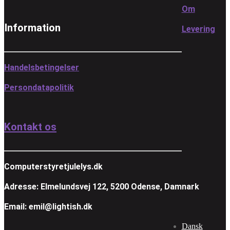
Om
Information
Levering
Handelsbetingelser
Persondatapolitik
Kontakt os
Computerstyretjulelys.dk
Adresse: Elmelundsvej 122, 5200 Odense, Damnark
Email: emil@lightish.dk
Dansk