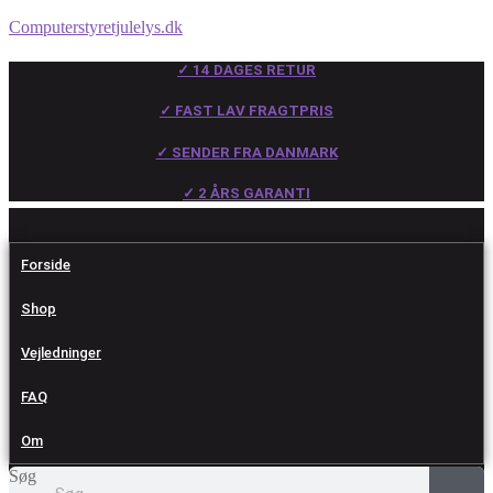
Computerstyretjulelys.dk
✓ 14 DAGES RETUR
✓ FAST LAV FRAGTPRIS
✓ SENDER FRA DANMARK
✓ 2 ÅRS GARANTI
Forside
Shop
Vejledninger
FAQ
Om
Søg