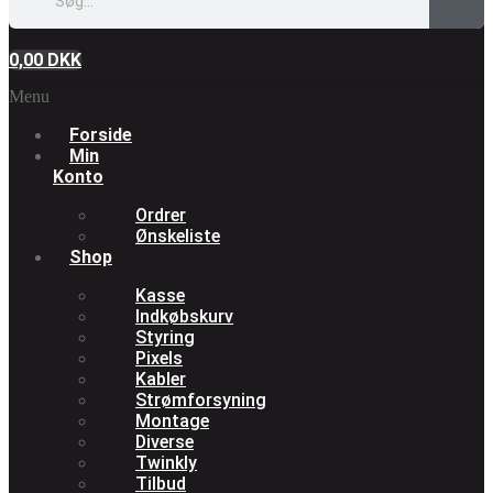
0,00
DKK
Menu
Forside
Min
Konto
Ordrer
Ønskeliste
Shop
Kasse
Indkøbskurv
Styring
Pixels
Kabler
Strømforsyning
Montage
Diverse
Twinkly
Tilbud