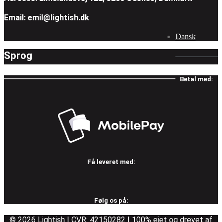
Email: emil@lightish.dk
Dansk
Sprog
Betal med:
Få leveret med:
Følg os på:
© 2026 Lightish | CVR: 42150282 | 100% ejet og drevet af