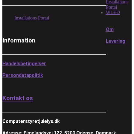
Installations
Portal
WLED
Installations Portal
Om
Information
Levering
Handelsbetingelser
Persondatapolitik
Kontakt os
Computerstyretjulelys.dk
Adresse: Elmelundsvej 122, 5200 Odense, Damnark