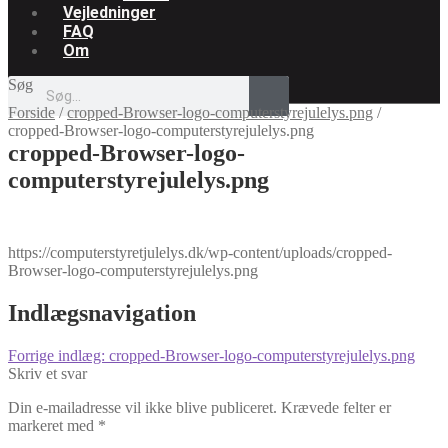
Vejledninger
FAQ
Om
Søg
Forside
/
cropped-Browser-logo-computerstyrejulelys.png
/
cropped-Browser-logo-computerstyrejulelys.png
cropped-Browser-logo-
computerstyrejulelys.png
https://computerstyretjulelys.dk/wp-content/uploads/cropped-
Browser-logo-computerstyrejulelys.png
Indlægsnavigation
Forrige indlæg:
cropped-Browser-logo-computerstyrejulelys.png
Skriv et svar
Din e-mailadresse vil ikke blive publiceret.
Krævede felter er
markeret med
*