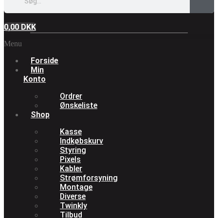
0,00
DKK
Menu
Forside
Min
Konto
Ordrer
Ønskeliste
Shop
Kasse
Indkøbskurv
Styring
Pixels
Kabler
Strømforsyning
Montage
Diverse
Twinkly
Tilbud