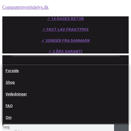
Computerstyretjulelys.dk
✓ 14 DAGES RETUR
✓ FAST LAV FRAGTPRIS
✓ SENDER FRA DANMARK
✓ 2 ÅRS GARANTI
Forside
Shop
Vejledninger
FAQ
Om
Søg