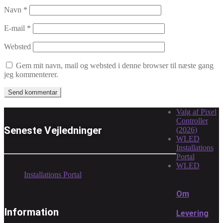
Navn
*
E-mail
*
Websted
Gem mit navn, mail og websted i denne browser til næste gang
jeg kommenterer.
Valg af Pixel
Controller
Seneste Vejledninger
(2026)
WLED
Installations
Portal
WLED
Installations Portal
Om
Information
Levering