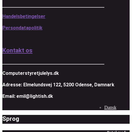
Handelsbetingelser
Persondatapolitik
Kontakt os
Computerstyretjulelys.dk
Adresse: Elmelundsvej 122, 5200 Odense, Damnark
Email: emil@lightish.dk
Dansk
Sprog