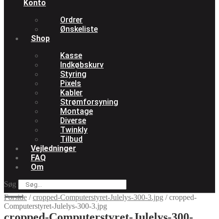
Konto
Ordrer
Ønskeliste
Shop
Kasse
Indkøbskurv
Styring
Pixels
Kabler
Strømforsyning
Montage
Diverse
Twinkly
Tilbud
Vejledninger
FAQ
Om
Søg
Forside
/
cropped-Computerstyret-Julelys-300-3.jpg
/
cropped-
Computerstyret-Julelys-300-3.jpg
cropped-Computerstyret-Julelys-300-