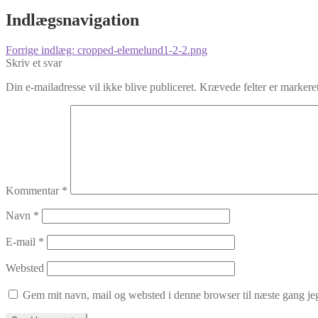
Indlægsnavigation
Forrige indlæg:
cropped-elemelund1-2-2.png
Skriv et svar
Din e-mailadresse vil ikke blive publiceret.
Krævede felter er marker
Kommentar
*
Navn
*
E-mail
*
Websted
Gem mit navn, mail og websted i denne browser til næste gang j