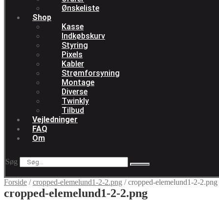
Ønskeliste
Shop
Kasse
Indkøbskurv
Styring
Pixels
Kabler
Strømforsyning
Montage
Diverse
Twinkly
Tilbud
Vejledninger
FAQ
Om
Søg
Forside
/
cropped-elemelund1-2-2.png
/
cropped-elemelund1-2-2.png
cropped-elemelund1-2-2.png