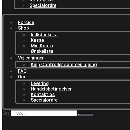
Specialordre
Forside
Shop
Indkøbskurv
Kasse
Min Konto
Ønskeliste
Vejledninger
Kulp Controller sammenligning
FAQ
Om
Levering
Handelsbetingelser
Kontakt os
Specialordre
Søg