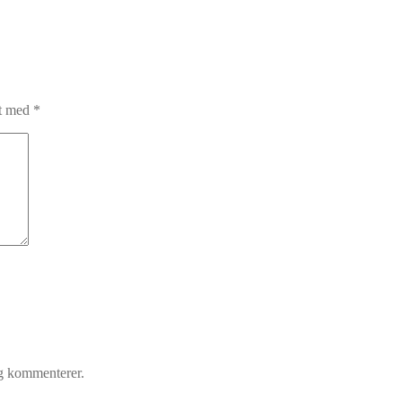
et med
*
eg kommenterer.