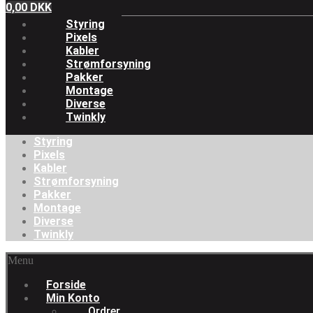
0,00
DKK
Styring
Pixels
Kabler
Strømforsyning
Pakker
Montage
Diverse
Twinkly
Styring
Pixels
Kabler
Strømforsyning
Pakker
Montage
Diverse
Twinkly
Menu
Forside
Min Konto
Ordrer