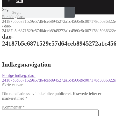
Om
Søg
Forside
/
dao-
24187b5c6871529e57d64ceb8945272a1c4560e9c007178d5036322e
/
dao-
24187b5c6871529e57d64ceb8945272a1c4560e9c007178d5036322e
dao-
24187b5c6871529e57d64ceb8945272a1c45
Indlægsnavigation
Forrige indlæg:
dao-
24187b5c6871529e57d64ceb8945272a1c4560e9c007178d5036322e
Skriv et svar
Din e-mailadresse vil ikke blive publiceret.
Krævede felter er
markeret med
*
Kommentar
*