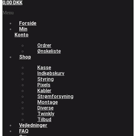
0,00
DKK
Menu
Forside
Min
Konto
Ordrer
Ønskeliste
Shop
Kasse
Indkøbskurv
Styring
Pixels
Kabler
Strømforsyning
Montage
Diverse
Twinkly
Tilbud
Vejledninger
FAQ