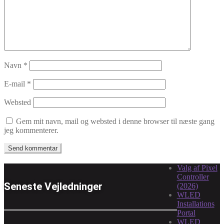
Navn
*
E-mail
*
Websted
Gem mit navn, mail og websted i denne browser til næste gang
jeg kommenterer.
Valg af Pixel
Controller
Seneste Vejledninger
(2026)
WLED
Installations
Portal
WLED