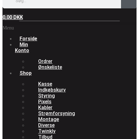
0,00
DKK
Menu
Forside
Min
Konto
Ordrer
Ønskeliste
Shop
Kasse
Indkøbskurv
Styring
Pixels
Kabler
Strømforsyning
Montage
Diverse
Twinkly
Tilbud