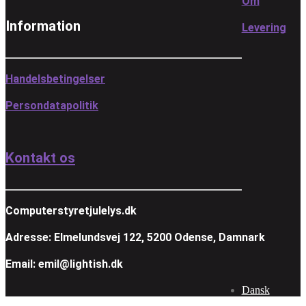
Om
Information
Levering
Handelsbetingelser
Persondatapolitik
Kontakt os
Computerstyretjulelys.dk
Adresse: Elmelundsvej 122, 5200 Odense, Damnark
Email: emil@lightish.dk
Dansk