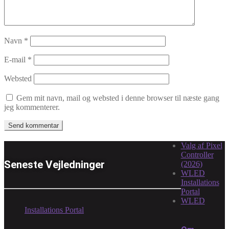
Navn
*
E-mail
*
Websted
Gem mit navn, mail og websted i denne browser til næste gang
jeg kommenterer.
Valg af Pixel
Controller
Seneste Vejledninger
(2026)
WLED
Installations
Portal
WLED
Installations Portal