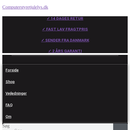
Computerstyretjulelys.dk
✓ 14 DAGES RETUR
✓ FAST LAV FRAGTPRIS
✓ SENDER FRA DANMARK
✓ 2 ÅRS GARANTI
Forside
Shop
Vejledninger
FAQ
Om
Søg