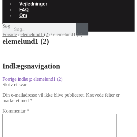
Vejledninger
FAQ
Om
Søg
Forside
/
elemelund1 (2)
/
elemelund1 (2)
elemelund1 (2)
Indlægsnavigation
Forrige indlæg:
elemelund1 (2)
Skriv et svar
Din e-mailadresse vil ikke blive publiceret.
Krævede felter er
markeret med
*
Kommentar
*