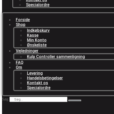
Specialordre
Forside
Shop
Indkøbskurv
Kasse
Min Konto
Ønskeliste
Vejledninger
Kulp Controller sammenligning
FAQ
Om
Levering
Handelsbetingelser
Kontakt os
Specialordre
Søg