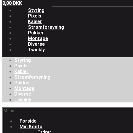
0,00
DKK
Styring
Pixels
Kabler
Strømforsyning
Pakker
Montage
Diverse
Twinkly
Styring
Pixels
Kabler
Strømforsyning
Pakker
Montage
Diverse
Twinkly
Menu
Forside
Min Konto
Ordrer