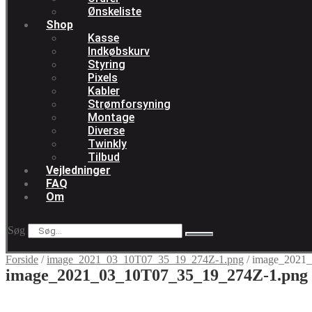
Ønskeliste
Shop
Kasse
Indkøbskurv
Styring
Pixels
Kabler
Strømforsyning
Montage
Diverse
Twinkly
Tilbud
Vejledninger
FAQ
Om
Søg
Forside
/
image_2021_03_10T07_35_19_274Z-1.png
/
image_2021
image_2021_03_10T07_35_19_274Z-1.png