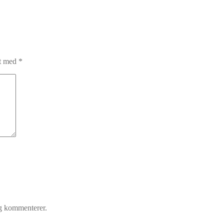
et med
*
eg kommenterer.