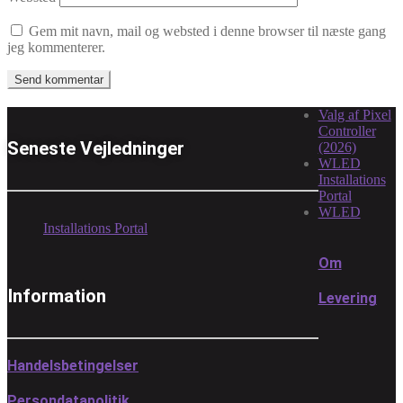
Gem mit navn, mail og websted i denne browser til næste gang
jeg kommenterer.
Valg af Pixel
Controller
Seneste Vejledninger
(2026)
WLED
Installations
Portal
WLED
Installations Portal
Om
Information
Levering
Handelsbetingelser
Persondatapolitik