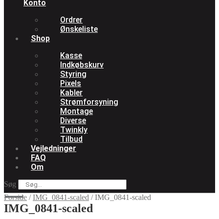
Konto
Ordrer
Ønskeliste
Shop
Kasse
Indkøbskurv
Styring
Pixels
Kabler
Strømforsyning
Montage
Diverse
Twinkly
Tilbud
Vejledninger
FAQ
Om
Søg
Forside
/
IMG_0841-scaled
/
IMG_0841-scaled
IMG_0841-scaled