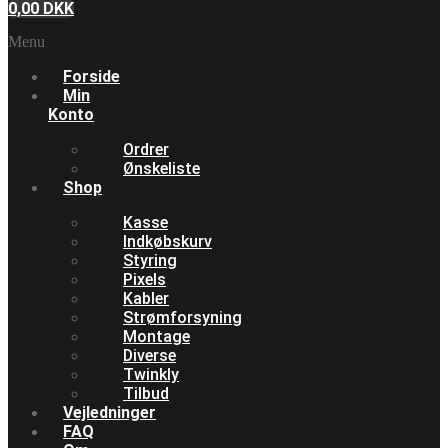
0,00
DKK
Menu
Forside
Min
Konto
Ordrer
Ønskeliste
Shop
Kasse
Indkøbskurv
Styring
Pixels
Kabler
Strømforsyning
Montage
Diverse
Twinkly
Tilbud
Vejledninger
FAQ