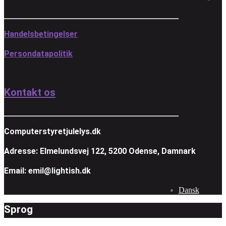
Handelsbetingelser
Persondatapolitik
Kontakt os
Computerstyretjulelys.dk
Adresse: Elmelundsvej 122, 5200 Odense, Damnark
Email: emil@lightish.dk
Dansk
Sprog