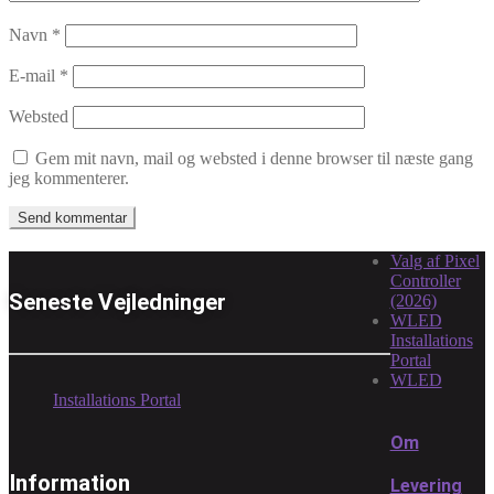
Navn
*
E-mail
*
Websted
Gem mit navn, mail og websted i denne browser til næste gang
jeg kommenterer.
Valg af Pixel
Controller
Seneste Vejledninger
(2026)
WLED
Installations
Portal
WLED
Installations Portal
Om
Information
Levering