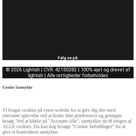
Følg os på:
© 2026 Lightish | CVR: 42150282 | 100% ejet og drevet af
lightish | Alle rettigheder forbeholdes
Cookie Samtykke
Vi bruger cookies på vores website for at give dig den mest
relevante oplevelse ved at huske dine præferencer og gentagne
besøg. Ved at klikke på "Accepter Alle", samtykker du til brugen af
ALLE cookies. Du kan dog besøge "Cookie Indstillinger" for at
give et kontrolleret samtykke.