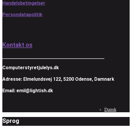
Handelsbetingelser
Persondatapolitik
Kontakt os
Computerstyretjulelys.dk
Adresse: Elmelundsvej 122, 5200 Odense, Damnark
Email: emil@lightish.dk
Dansk
Sprog