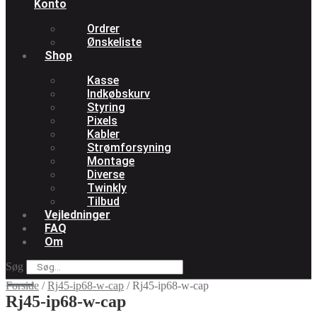
Konto
Ordrer
Ønskeliste
Shop
Kasse
Indkøbskurv
Styring
Pixels
Kabler
Strømforsyning
Montage
Diverse
Twinkly
Tilbud
Vejledninger
FAQ
Om
Søg
Forside
/
Rj45-ip68-w-cap
/
Rj45-ip68-w-cap
Rj45-ip68-w-cap