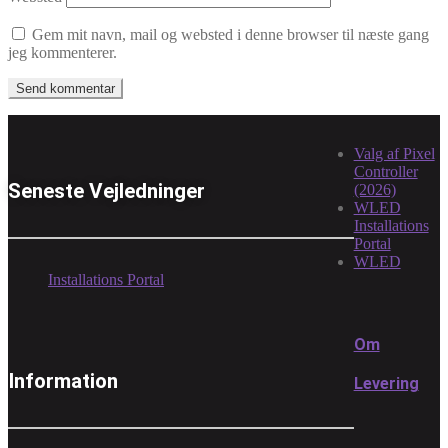
Gem mit navn, mail og websted i denne browser til næste gang
jeg kommenterer.
Valg af Pixel
Controller
Seneste Vejledninger
(2026)
WLED
Installations
Portal
WLED
Installations Portal
Om
Information
Levering