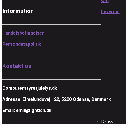
Om
Information
Levering
Handelsbetingelser
Persondatapolitik
Kontakt os
Computerstyretjulelys.dk
Adresse: Elmelundsvej 122, 5200 Odense, Damnark
Email: emil@lightish.dk
Dansk