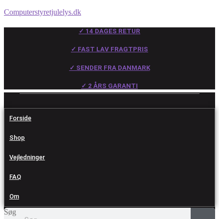
Computerstyretjulelys.dk
✓ 14 DAGES RETUR
✓ FAST LAV FRAGTPRIS
✓ SENDER FRA DANMARK
✓ 2 ÅRS GARANTI
Forside
Shop
Vejledninger
FAQ
Om
Søg