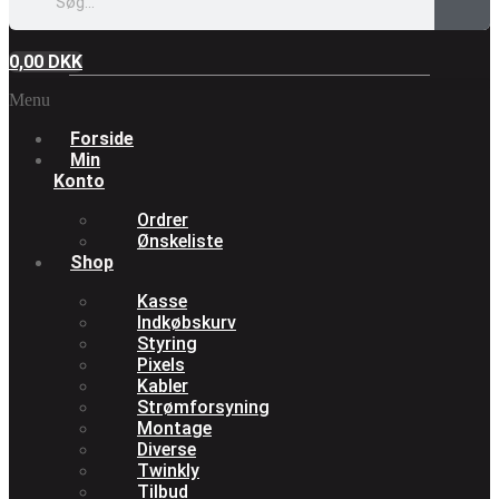
0,00
DKK
Menu
Forside
Min
Konto
Ordrer
Ønskeliste
Shop
Kasse
Indkøbskurv
Styring
Pixels
Kabler
Strømforsyning
Montage
Diverse
Twinkly
Tilbud