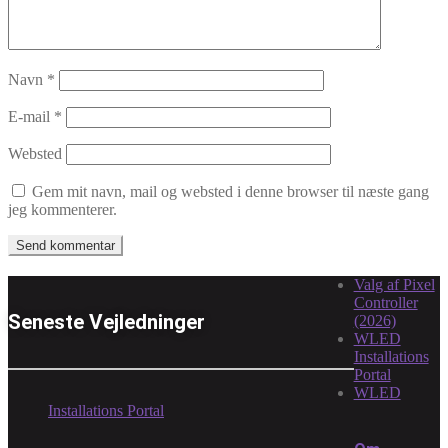
Navn
*
E-mail
*
Websted
Gem mit navn, mail og websted i denne browser til næste gang
jeg kommenterer.
Valg af Pixel
Controller
Seneste Vejledninger
(2026)
WLED
Installations
Portal
WLED
Installations Portal