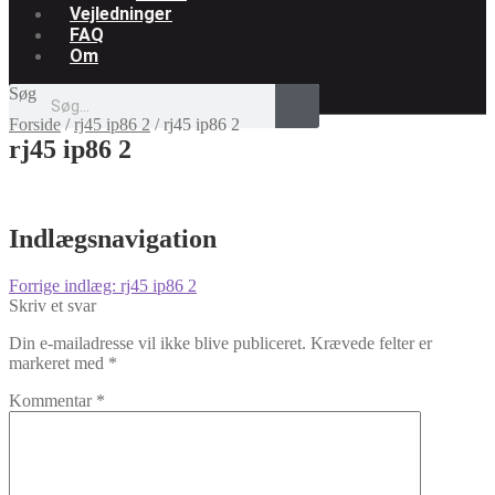
Vejledninger
FAQ
Om
Søg
Forside
/
rj45 ip86 2
/
rj45 ip86 2
rj45 ip86 2
Indlægsnavigation
Forrige indlæg:
rj45 ip86 2
Skriv et svar
Din e-mailadresse vil ikke blive publiceret.
Krævede felter er
markeret med
*
Kommentar
*