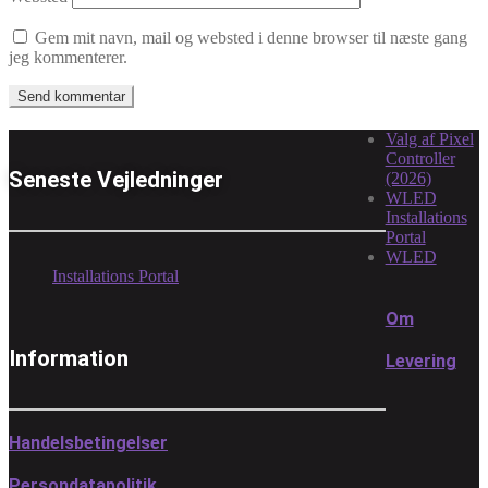
Gem mit navn, mail og websted i denne browser til næste gang
jeg kommenterer.
Valg af Pixel
Controller
Seneste Vejledninger
(2026)
WLED
Installations
Portal
WLED
Installations Portal
Om
Information
Levering
Handelsbetingelser
Persondatapolitik