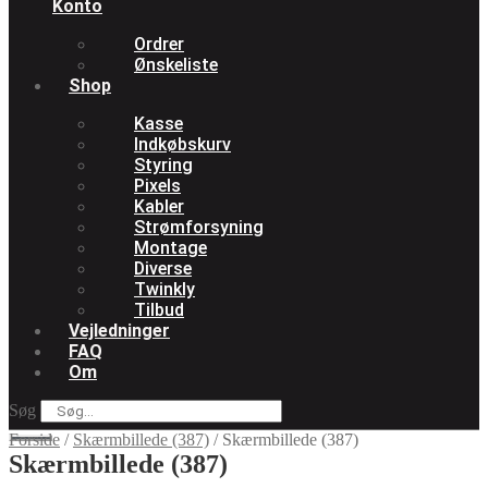
Konto
Ordrer
Ønskeliste
Shop
Kasse
Indkøbskurv
Styring
Pixels
Kabler
Strømforsyning
Montage
Diverse
Twinkly
Tilbud
Vejledninger
FAQ
Om
Søg
Forside
/
Skærmbillede (387)
/
Skærmbillede (387)
Skærmbillede (387)