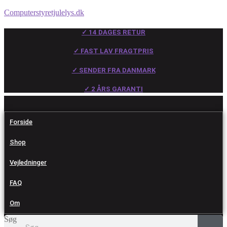
Computerstyretjulelys.dk
✓ 14 DAGES RETUR
✓ FAST LAV FRAGTPRIS
✓ SENDER FRA DANMARK
✓ 2 ÅRS GARANTI
Forside
Shop
Vejledninger
FAQ
Om
Søg