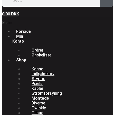
0,00
DKK
Menu
Forside
Min
Konto
Ordrer
Ønskeliste
Shop
Kasse
Indkøbskurv
Styring
Pixels
Kabler
Strømforsyning
Montage
Diverse
Twinkly
Tilbud