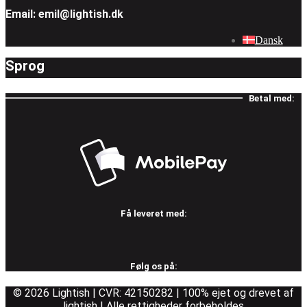
Email: emil@lightish.dk
Dansk
Sprog
Betal med:
Få leveret med:
Følg os på:
© 2026 Lightish | CVR: 42150282 | 100% ejet og drevet af
lightish | Alle rettigheder forbeholdes