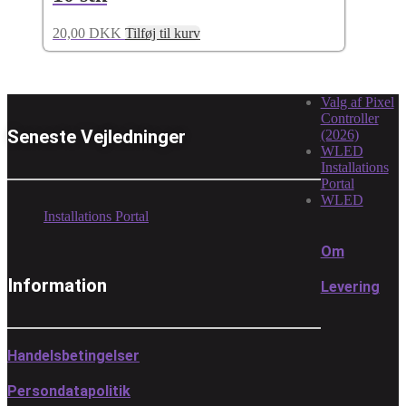
20,00
DKK
Tilføj til kurv
Valg af Pixel
Controller
Seneste Vejledninger
(2026)
WLED
Installations
Portal
WLED
Installations Portal
Om
Information
Levering
Handelsbetingelser
Persondatapolitik