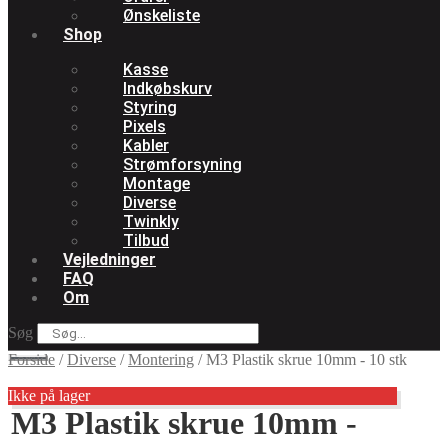
Ønskeliste
Shop
Kasse
Indkøbskurv
Styring
Pixels
Kabler
Strømforsyning
Montage
Diverse
Twinkly
Tilbud
Vejledninger
FAQ
Om
Søg
Forside
/
Diverse
/
Montering
/
M3 Plastik skrue 10mm - 10 stk
Ikke på lager
M3 Plastik skrue 10mm -