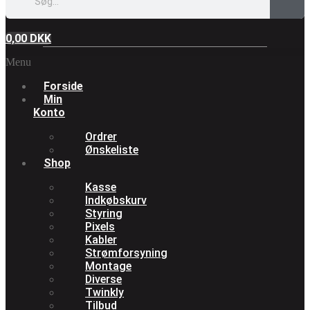
0,00
DKK
Menu
Forside
Min
Konto
Ordrer
Ønskeliste
Shop
Kasse
Indkøbskurv
Styring
Pixels
Kabler
Strømforsyning
Montage
Diverse
Twinkly
Tilbud