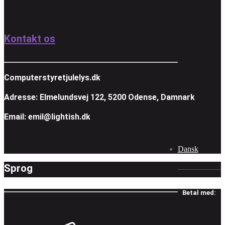
Kontakt os
Computerstyretjulelys.dk
Adresse: Elmelundsvej 122, 5200 Odense, Damnark
Email: emil@lightish.dk
Dansk
Sprog
Betal med: