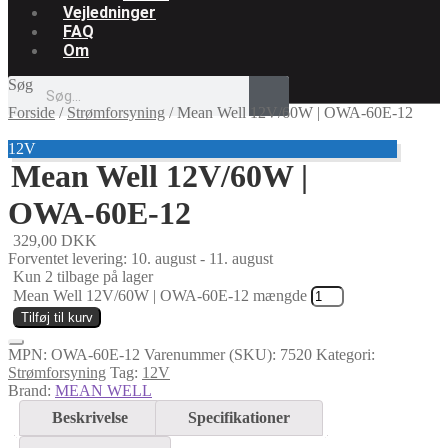
Vejledninger
FAQ
Om
Søg
Forside
/
Strømforsyning
/
Mean Well 12V/60W | OWA-60E-12
12V
Mean Well 12V/60W |
OWA-60E-12
329,00
DKK
Forventet levering: 10. august - 11. august
Kun 2 tilbage på lager
Mean Well 12V/60W | OWA-60E-12 mængde
Tilføj til kurv
MPN:
OWA-60E-12
Varenummer (SKU):
7520
Kategori:
Strømforsyning
Tag:
12V
Brand:
MEAN WELL
Beskrivelse
Specifikationer