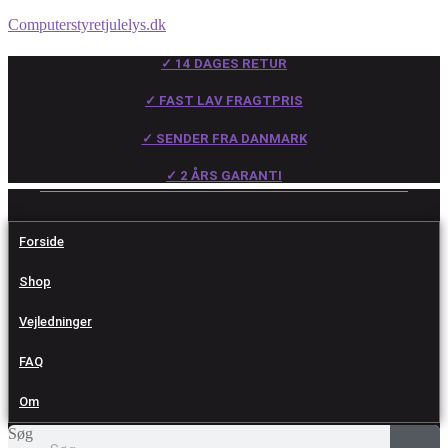
Computerstyretjulelys.dk
✓ 14 DAGES RETUR
✓ FAST LAV FRAGTPRIS
✓ SENDER FRA DANMARK
✓ 2 ÅRS GARANTI
Forside
Shop
Vejledninger
FAQ
Om
Søg