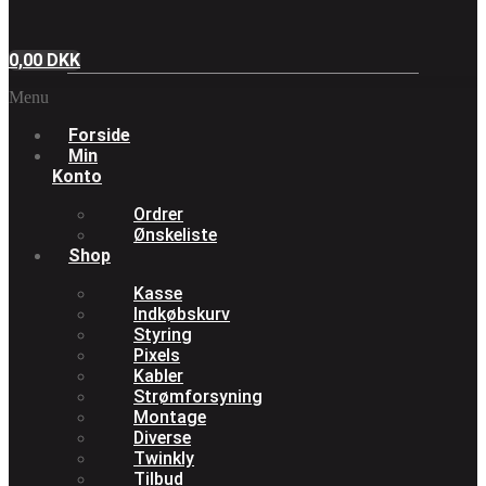
0,00
DKK
Menu
Forside
Min
Konto
Ordrer
Ønskeliste
Shop
Kasse
Indkøbskurv
Styring
Pixels
Kabler
Strømforsyning
Montage
Diverse
Twinkly
Tilbud