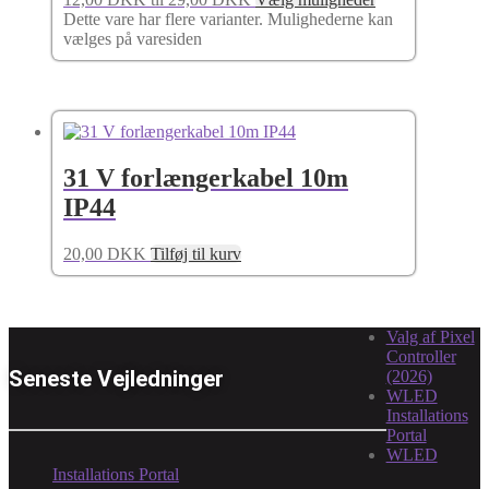
Dette vare har flere varianter. Mulighederne kan
vælges på varesiden
31 V forlængerkabel 10m
IP44
20,00
DKK
Tilføj til kurv
Valg af Pixel
Controller
Seneste Vejledninger
(2026)
WLED
Installations
Portal
WLED
Installations Portal