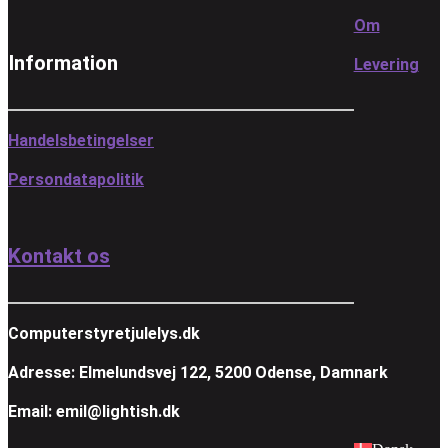
Om
Information
Levering
Handelsbetingelser
Persondatapolitik
Kontakt os
Computerstyretjulelys.dk
Adresse: Elmelundsvej 122, 5200 Odense, Damnark
Email: emil@lightish.dk