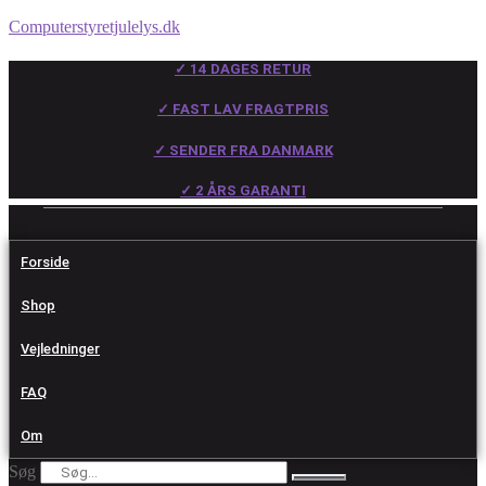
Computerstyretjulelys.dk
✓ 14 DAGES RETUR
✓ FAST LAV FRAGTPRIS
✓ SENDER FRA DANMARK
✓ 2 ÅRS GARANTI
Forside
Shop
Vejledninger
FAQ
Om
Søg