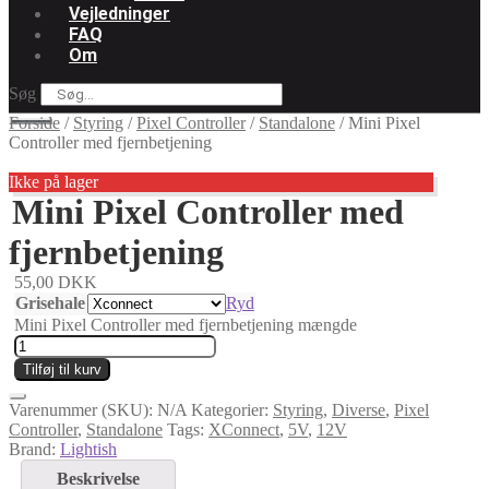
Vejledninger
FAQ
Om
Søg
Forside
/
Styring
/
Pixel Controller
/
Standalone
/
Mini Pixel
Controller med fjernbetjening
Ikke på lager
Mini Pixel Controller med
fjernbetjening
55,00
DKK
Grisehale
Ryd
Mini Pixel Controller med fjernbetjening mængde
Tilføj til kurv
Varenummer (SKU):
N/A
Kategorier:
Styring
,
Diverse
,
Pixel
Controller
,
Standalone
Tags:
XConnect
,
5V
,
12V
Brand:
Lightish
Beskrivelse