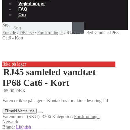
Vejledninger
FAQ
Om
Søg
Forside
/
Diverse
/
Forskruninger
/
RJ45 samleled vandtæt IP68
Cat6 - Kort
Ikke på lager
RJ45 samleled vandtæt
IP68 Cat6 - Kort
65,00
DKK
Varen er ikke på lager – Kontakt os for aktuel leveringstid
Tilmeld Venteliste
Varenummer (SKU):
3206
Kategorier:
Forskruninger
,
Netværk
Brand:
Lightish