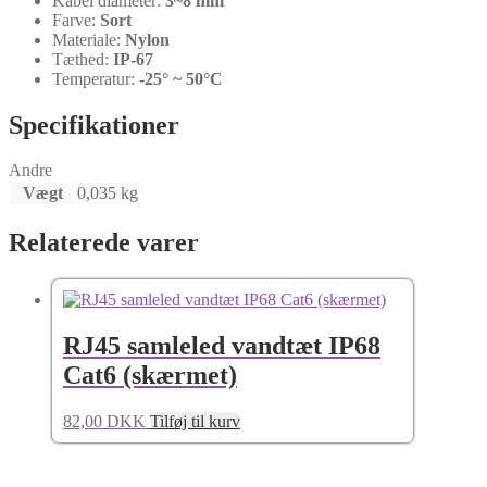
Kabel diameter:
3~8 mm
Farve:
Sort
Materiale:
Nylon
Tæthed:
IP-67
Temperatur:
-25° ~ 50°C
Specifikationer
Andre
Vægt
0,035 kg
Relaterede varer
RJ45 samleled vandtæt IP68
Cat6 (skærmet)
82,00
DKK
Tilføj til kurv