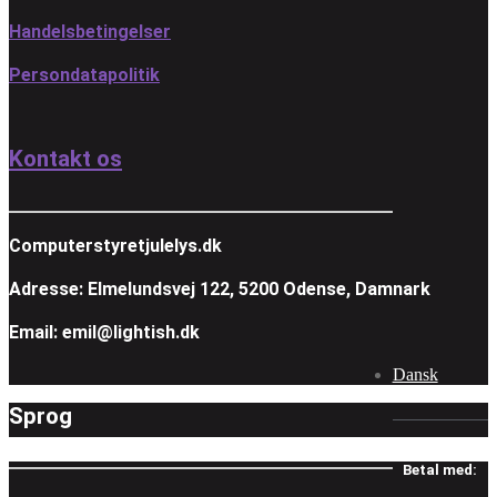
Handelsbetingelser
Persondatapolitik
Kontakt os
Computerstyretjulelys.dk
Adresse: Elmelundsvej 122, 5200 Odense, Damnark
Email: emil@lightish.dk
Dansk
Sprog
Betal med: