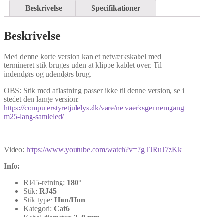
Beskrivelse
Specifikationer
Beskrivelse
Med denne korte version kan et netværkskabel med
termineret stik bruges uden at klippe kablet over. Til
indendørs og udendørs brug.
OBS: Stik med aflastning passer ikke til denne version, se i
stedet den lange version:
https://computerstyretjulelys.dk/vare/netvaerksgennemgang-
m25-lang-samleled/
Video:
https://www.youtube.com/watch?v=7gTJRuJ7zKk
Info:
RJ45-retning:
180°
Stik:
RJ45
Stik type:
Hun/Hun
Kategori:
Cat6