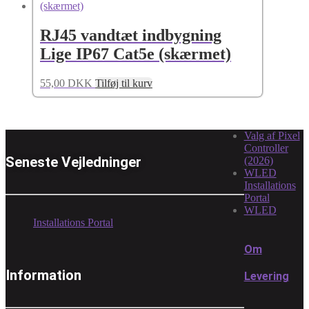
RJ45 vandtæt indbygning
Lige IP67 Cat5e (skærmet)
55,00
DKK
Tilføj til kurv
Valg af Pixel
Controller
Seneste Vejledninger
(2026)
WLED
Installations
Portal
WLED
Installations Portal
Om
Information
Levering