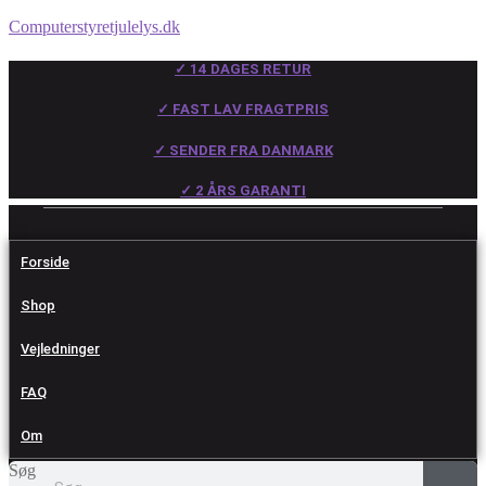
Computerstyretjulelys.dk
✓ 14 DAGES RETUR
✓ FAST LAV FRAGTPRIS
✓ SENDER FRA DANMARK
✓ 2 ÅRS GARANTI
Forside
Shop
Vejledninger
FAQ
Om
Søg