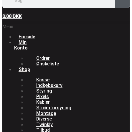
0,00
DKK
Menu
Forside
Min
Konto
Ordrer
Ønskeliste
Shop
Kasse
Indkøbskurv
Styring
Pixels
Kabler
Strømforsyning
Montage
Diverse
Twinkly
Tilbud