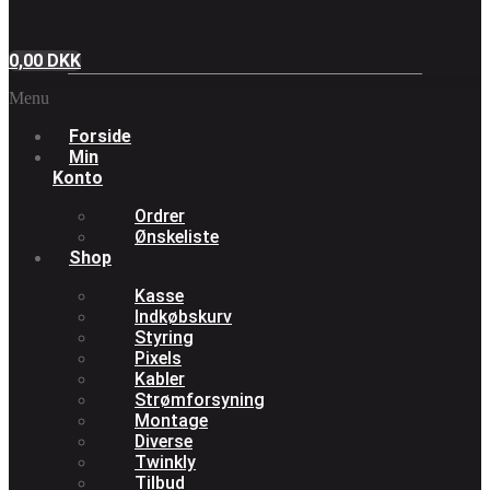
0,00
DKK
Menu
Forside
Min
Konto
Ordrer
Ønskeliste
Shop
Kasse
Indkøbskurv
Styring
Pixels
Kabler
Strømforsyning
Montage
Diverse
Twinkly
Tilbud