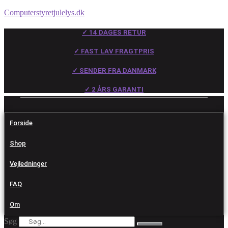
Computerstyretjulelys.dk
✓ 14 DAGES RETUR
✓ FAST LAV FRAGTPRIS
✓ SENDER FRA DANMARK
✓ 2 ÅRS GARANTI
Forside
Shop
Vejledninger
FAQ
Om
Søg