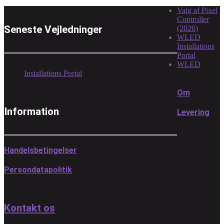
Valg af Pixel
Controller
Seneste Vejledninger
(2026)
WLED
Installations
Portal
WLED
Installations Portal
Om
Information
Levering
Handelsbetingelser
Persondatapolitik
Kontakt os