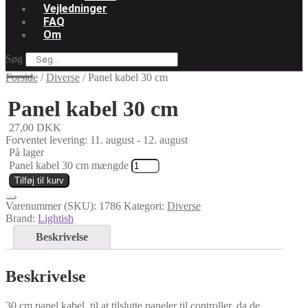
Vejledninger
FAQ
Om
Søg
Forside
/
Diverse
/
Panel kabel 30 cm
Panel kabel 30 cm
27,00
DKK
Forventet levering: 11. august - 12. august
På lager
Panel kabel 30 cm mængde
Tilføj til kurv
Varenummer (SKU):
1786
Kategori:
Diverse
Brand:
Lightish
Beskrivelse
Beskrivelse
30 cm panel kabel, til at tilslutte paneler til controller, da de