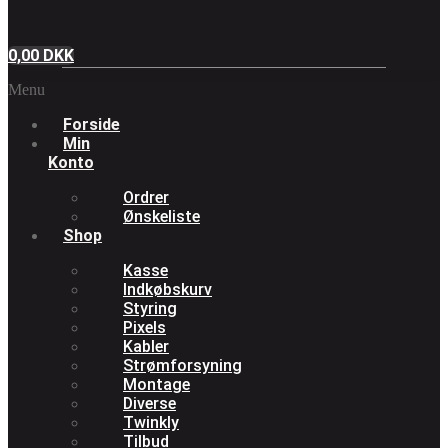
0,00
DKK
Menu
Forside
Min
Konto
Ordrer
Ønskeliste
Shop
Kasse
Indkøbskurv
Styring
Pixels
Kabler
Strømforsyning
Montage
Diverse
Twinkly
Tilbud