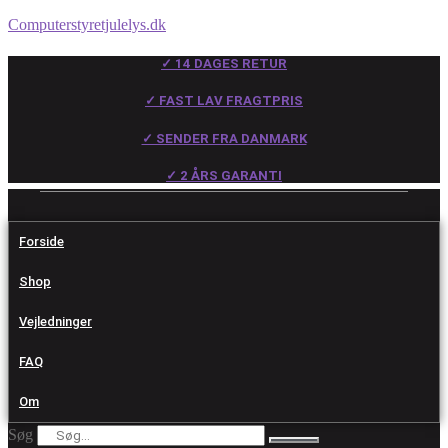
Computerstyretjulelys.dk
✓ 14 DAGES RETUR
✓ FAST LAV FRAGTPRIS
✓ SENDER FRA DANMARK
✓ 2 ÅRS GARANTI
Forside
Shop
Vejledninger
FAQ
Om
Søg