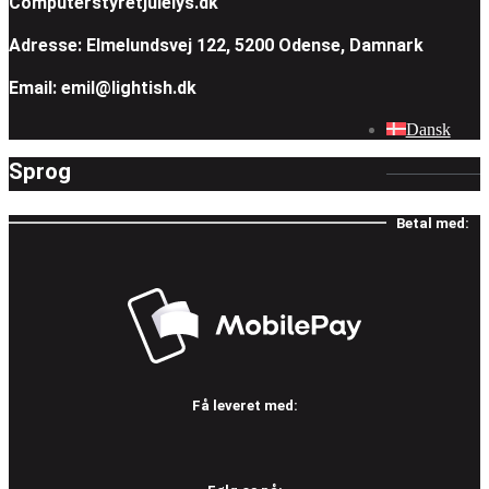
Computerstyretjulelys.dk
Adresse: Elmelundsvej 122, 5200 Odense, Damnark
Email: emil@lightish.dk
Dansk
Sprog
Betal med:
Få leveret med: