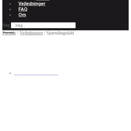
Vejledninger
FAQ
Om
Søg
Forside
/
Vejledninger
/
Spændingsfald
Spændingsfald
AF
EMIL JOHANSEN